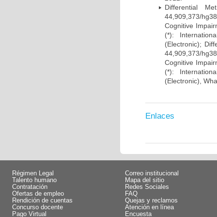
Differential 
44,909,373/hg38)
Cognitive Impairm
(*): Internati
(Electronic); Di
44,909,373/hg38)
Cognitive Impairm
(*): Internati
(Electronic), Wh
Enlaces
Régimen Legal
Correo institucional
Talento humano
Mapa del sitio
Contratación
Redes Sociales
Ofertas de empleo
FAQ
Rendición de cuentas
Quejas y reclamos
Concurso docente
Atención en línea
Pago Virtual
Encuesta