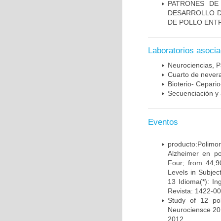
PATRONES DE
DESARROLLO D
DE POLLO ENTR
Laboratorios asoci
Neurociencias, P
Cuarto de nevera
Bioterio- Cepario
Secuenciación y 
Eventos
producto:Poli
Alzheimer en po
Four; from 44,9
Levels in Subject
13 Idioma(*): In
Revista: 1422-00
Study of 12 pol
Neurociensce 20
2012.