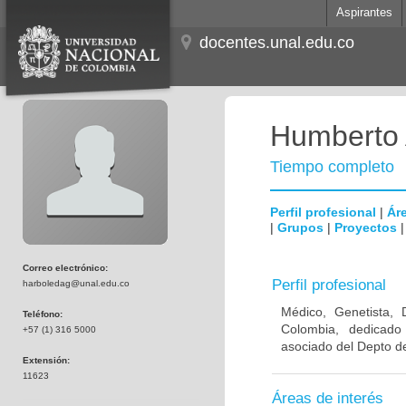
Aspirantes
docentes.unal.edu.co
Humberto 
Tiempo completo
Perfil profesional
|
Áre
|
Grupos
|
Proyectos
Correo electrónico:
Perfil profesional
harboledag@unal.edu.co
Médico, Genetista, 
Teléfono:
Colombia, dedicado
+57 (1) 316 5000
asociado del Depto de
Extensión:
11623
Áreas de interés