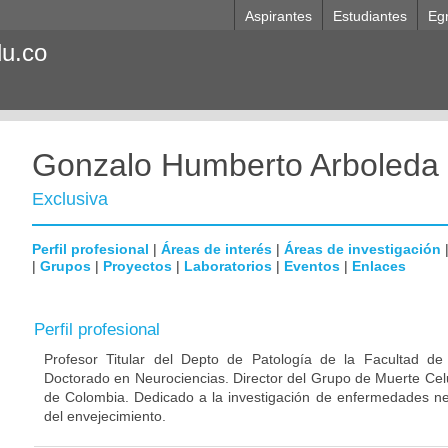
Aspirantes
Estudiantes
Eg
du.co
Gonzalo Humberto Arboleda
Exclusiva
Perfil profesional
|
Áreas de interés
|
Áreas de investigación
|
Grupos
|
Proyectos
|
Laboratorios
|
Eventos
|
Enlaces
Perfil profesional
Profesor Titular del Depto de Patología de la Facultad de
Doctorado en Neurociencias. Director del Grupo de Muerte Celu
de Colombia. Dedicado a la investigación de enfermedades ne
del envejecimiento.