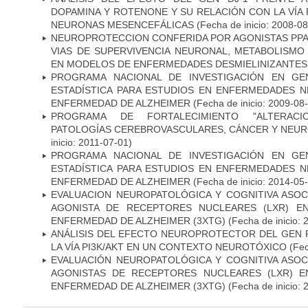
DOPAMINA Y ROTENONE Y SU RELACIÓN CON LA VÍA 
NEURONAS MESENCEFÁLICAS
(Fecha de inicio: 2008-0
NEUROPROTECCION CONFERIDA POR AGONISTAS PPAR
VIAS DE SUPERVIVENCIA NEURONAL, METABOLISMO
EN MODELOS DE ENFERMEDADES DESMIELINIZANTES
PROGRAMA NACIONAL DE INVESTIGACIÓN EN GEN
ESTADÍSTICA PARA ESTUDIOS EN ENFERMEDADES NE
ENFERMEDAD DE ALZHEIMER
(Fecha de inicio: 2009-08
PROGRAMA DE FORTALECIMIENTO "ALTERAC
PATOLOGÍAS CEREBROVASCULARES, CÁNCER Y NEU
inicio: 2011-07-01)
PROGRAMA NACIONAL DE INVESTIGACIÓN EN GEN
ESTADÍSTICA PARA ESTUDIOS EN ENFERMEDADES NE
ENFERMEDAD DE ALZHEIMER
(Fecha de inicio: 2014-05
EVALUACION NEUROPATOLÓGICA Y COGNITIVA ASOC
AGONISTA DE RECEPTORES NUCLEARES (LXR) E
ENFERMEDAD DE ALZHEIMER (3XTG)
(Fecha de inicio: 
ANÁLISIS DEL EFECTO NEUROPROTECTOR DEL GEN 
LA VÍA PI3K/AKT EN UN CONTEXTO NEUROTÓXICO
(Fec
EVALUACIÓN NEUROPATOLÓGICA Y COGNITIVA ASOC
AGONISTAS DE RECEPTORES NUCLEARES (LXR) 
ENFERMEDAD DE ALZHEIMER (3XTG)
(Fecha de inicio: 