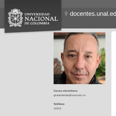
docentes.unal.e
Correo electrónico:
gharboledab@unal.edu.co
Teléfono:
11614