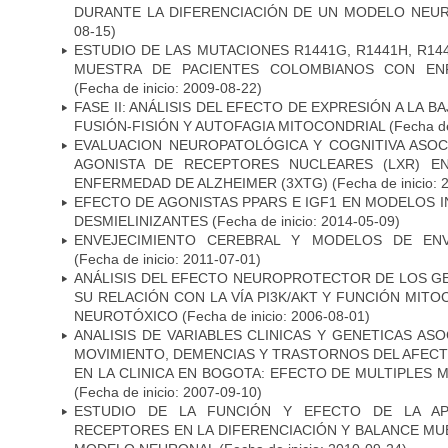
DURANTE LA DIFERENCIACIÓN DE UN MODELO NEU
08-15)
ESTUDIO DE LAS MUTACIONES R1441G, R1441H, R14
MUESTRA DE PACIENTES COLOMBIANOS CON EN
(Fecha de inicio: 2009-08-22)
FASE II: ANÁLISIS DEL EFECTO DE EXPRESIÓN A LA B
FUSIÓN-FISIÓN Y AUTOFAGIA MITOCONDRIAL
(Fecha de
EVALUACION NEUROPATOLÓGICA Y COGNITIVA ASOC
AGONISTA DE RECEPTORES NUCLEARES (LXR) E
ENFERMEDAD DE ALZHEIMER (3XTG)
(Fecha de inicio: 
EFECTO DE AGONISTAS PPARS E IGF1 EN MODELOS 
DESMIELINIZANTES
(Fecha de inicio: 2014-05-09)
ENVEJECIMIENTO CEREBRAL Y MODELOS DE ENV
(Fecha de inicio: 2011-07-01)
ANÁLISIS DEL EFECTO NEUROPROTECTOR DE LOS GEN
SU RELACIÓN CON LA VÍA PI3K/AKT Y FUNCIÓN MIT
NEUROTÓXICO
(Fecha de inicio: 2006-08-01)
ANALISIS DE VARIABLES CLINICAS Y GENETICAS AS
MOVIMIENTO, DEMENCIAS Y TRASTORNOS DEL AFEC
EN LA CLINICA EN BOGOTA: EFECTO DE MULTIPLES
(Fecha de inicio: 2007-09-10)
ESTUDIO DE LA FUNCIÓN Y EFECTO DE LA AP
RECEPTORES EN LA DIFERENCIACIÓN Y BALANCE MU