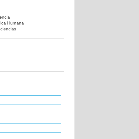
rencia
ética Humana
ociencias