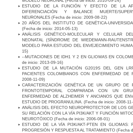
MODELO NEURONAL
(Fecha de inicio: 2010-09-24)
ESTUDIO DE LA FUNCIÓN Y EFECTO DE LA AP
DIFERENCIACIÓN Y BALANCE MUERTE/SUPE
NEURONALES
(Fecha de inicio: 2009-08-22)
20 AÑOS DEL INSTITUTO DE GENÉTICA-UNIVERSID
(Fecha de inicio: 2014-05-13)
ANÁLISIS GENÉTICO-MOLECULAR Y CELULAR DE
NEONATAL (SÍNDROME DE WIEDEMANN-RAUTENSTR
MODELO PARA ESTUDIO DEL ENVEJECIMIENTO HUM
15)
--MUTACIONES DE IDH1 Y 2 EN GLIOMAS EN COLOMB
de inicio: 2013-09-16)
ESTUDIO DE LA MUTACIÓN G2019S DEL GEN LR
PACIENTES COLOMBIANOS CON ENFERMEDAD DE 
2008-11-09)
CARACTERIZACIÓN GENÉTICA DE UN GRUPO DE 
FRONTOTEMPORAL COMPARADA CON UN GRU
ENFERMEDAD DE ALZHEIMER Y ANCIANOS QUE EN
ESTUDIO DE PROGRANULINA.
(Fecha de inicio: 2008-11
ANÁLISIS DEL EFECTO NEUROPROTECTOR DE LOS GEN
SU RELACIÓN CON LA VÍA PI3K/AKT Y FUNCIÓN MIT
NEUROTÓXICO
(Fecha de inicio: 2006-08-01)
ESTUDIO DE LA VÍA PI3K/AKT-PTEN EN GLIOMAS: R
PROGRESIÓN Y RESPUESTA AL TRATAMIENTO
(Fecha de