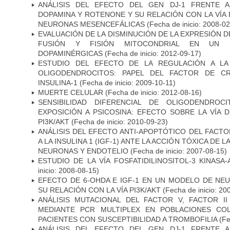
ANÁLISIS DEL EFECTO DEL GEN DJ-1 FRENTE A 
DOPAMINA Y ROTENONE Y SU RELACIÓN CON LA VÍA 
NEURONAS MESENCEFÁLICAS
(Fecha de inicio: 2008-0
EVALUACIÓN DE LA DISMINUCIÓN DE LA EXPRESIÓN 
FUSIÓN Y FISIÓN MITOCONDRIAL EN UN
DOPAMINÉRGICAS
(Fecha de inicio: 2012-09-17)
ESTUDIO DEL EFECTO DE LA REGULACIÓN A LA
OLIGODENDROCITOS: PAPEL DEL FACTOR DE CR
INSULINA-1
(Fecha de inicio: 2009-10-11)
MUERTE CELULAR
(Fecha de inicio: 2012-08-16)
SENSIBILIDAD DIFERENCIAL DE OLIGODENDRO
EXPOSICIÓN A PSICOSINA: EFECTO SOBRE LA VÍA 
PI3K/AKT
(Fecha de inicio: 2010-09-23)
ANÁLISIS DEL EFECTO ANTI-APOPTÓTICO DEL FACTO
A LA INSULINA 1 (IGF-1) ANTE LA ACCIÓN TÓXICA DE
NEURONAS Y ENDOTELIO
(Fecha de inicio: 2007-08-15)
ESTUDIO DE LA VÍA FOSFATIDILINOSITOL-3 KINASA
inicio: 2008-08-15)
EFECTO DE 6-OHDA E IGF-1 EN UN MODELO DE NE
SU RELACIÓN CON LA VÍA PI3K/AKT
(Fecha de inicio: 20
ANÁLISIS MUTACIONAL DEL FACTOR V, FACTOR I
MEDIANTE PCR MULTIPLEX EN POBLACIONES CO
PACIENTES CON SUSCEPTIBILIDAD A TROMBOFILIA
(Fe
ANÁLISIS DEL EFECTO DEL GEN DJ-1 FRENTE A 