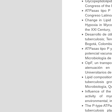
Glycopeptidolipi
Congress of the 
ATPasas tipo P 
Congreso Latinoa
Change in Lipid
Hypoxia in Mycob
the XXI Century,
Desarrollo de út
tuberculosis; Te
Bogotá, Colombi
ATPasas tipo P 
potencial vacuna
Microbiología de
CtpF, un transp
atenuación en 
Universitarios d
Lipid compositio
tuberculosis g
Microbiología, Q
Influence of th
activity of my
environmental, i
The P-type ATPas
tuberculosis p