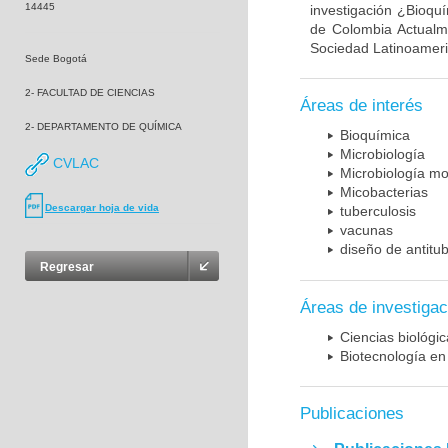
14445
investigación ¿Bioqu
de Colombia Actualme
Sociedad Latinoameric
Sede Bogotá
2- FACULTAD DE CIENCIAS
Áreas de interés
2- DEPARTAMENTO DE QUÍMICA
Bioquímica
Microbiología
CVLAC
Microbiología mo
Micobacterias
Descargar hoja de vida
tuberculosis
vacunas
diseño de antitu
Regresar
Áreas de investigac
Ciencias biológi
Biotecnología en
Publicaciones