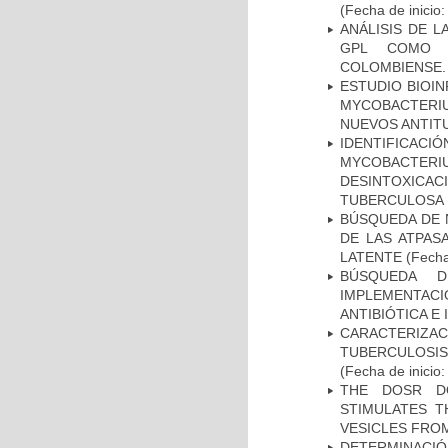
(Fecha de inicio
ANÁLISIS DE 
GPL COMO M
COLOMBIENSE.
ESTUDIO BIOIN
MYCOBACTERIU
NUEVOS ANTI
IDENTIFICACI
MYCOBACTERIU
DESINTOXICA
TUBERCULOSA
BÚSQUEDA DE 
DE LAS ATPAS
LATENTE
(Fecha
BÚSQUEDA D
IMPLEMENTAC
ANTIBIÓTICA E
CARACTERIZ
TUBERCULOSIS
(Fecha de inicio
THE DOSR D
STIMULATES T
VESICLES FRO
DETERMINACIÓ