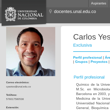
Aspirantes
docentes.unal.edu.co
Carlos Ye
Exclusiva
Perfil profesional
|
Áre
|
Grupos
|
Proyectos
Perfil profesional
Correo electrónico:
Químico de la Unive
cysotoo@unal.edu.co
M.Sc. en Microbiolo
Barcelona en 2003, y
Teléfono:
Medicina de la Univ
576017580538
Universidad Naciona
General, Bioquímica 
Extensión: