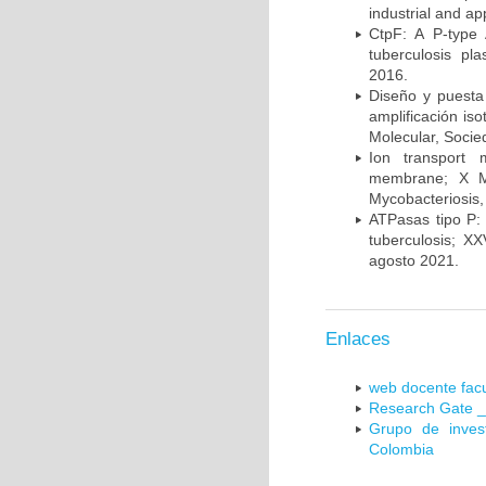
industrial and a
CtpF: A P-type
tuberculosis p
2016.
Diseño y puesta
amplificación is
Molecular, Socie
Ion transport 
membrane; X Me
Mycobacteriosis,
ATPasas tipo P: 
tuberculosis; X
agosto 2021.
Enlaces
web docente facu
Research Gate _
Grupo de inves
Colombia