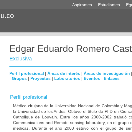
Aspirantes
Estudiantes
Eg
du.co
Edgar Eduardo Romero Cast
Exclusiva
Perfil profesional
|
Áreas de interés
|
Áreas de investigación
|
Grupos
|
Proyectos
|
Laboratorios
|
Eventos
|
Enlaces
Perfil profesional
Médico cirujano de la Universidad Nacional de Colombia y Magi
la Universidad de los Andes. Obtuvo el título de PhD en Cienc
Catholique de Louvain. Entre los años 2000-2002 trabajó 
Communications and Remote sensing laboratory, en el grupo
médicas. Durante el año 2003 estuvo con el grupo de sen