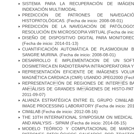
SISTEMA PARA LA RECUPERACIÓN DE IMÁGEN
INDEXACIÓN MULTIMODAL
PREDICCIÓN DE PATRONES DE NAVEGACI
HISTOPATOLÓGICAS.
(Fecha de inicio: 2008-08-01)
PREDICCIÓN DE LA NAVEGACIÓN DE PATÓLOGO
RESOLUCIÓN EN MICROSCOPIA VIRTUAL
(Fecha de inic
DISEÑO DE DISPOSITIVO DIGITAL PARA MONITORE
(Fecha de inicio: 2014-01-13)
CUANTIFICACIÓN AUTOMÁTICA DE PLASMODIUM 
SANGRE MURINA.
(Fecha de inicio: 2008-08-01)
DESARROLLO E IMPLEMENTACION DE UN SOFT
DOSIMETRICA EN RADIOTERAPIA INTRAOPERATORIA 
REPRESENTACIÓN EFICIENTE DE IMÁGENES VOLU
MAGNÉTICA CARDIACA (CMR) USANDO JPEG2000
(Fech
REPRESENTACIÓN DE REGIONES DE INTERÉS B
ANÁLISIS DE GRANDES IMÁGENES DE HISTO-P
2011-09-07)
ALIANZA ESTRATÉGICA ENTRE EL GRUPO CIM&LA
IMAGE PROCESSING LABORATORY
(Fecha de inicio: 20
CIM&LAB
(Fecha de inicio: 2012-08-16)
THE 10TH INTERNATIONAL SYMPOSIUM ON MEDICAL
AND ANALYSIS - SIPAIM
(Fecha de inicio: 2014-08-15)
MODELO TEÓRICO Y COMPUTACIONAL DE MARCH