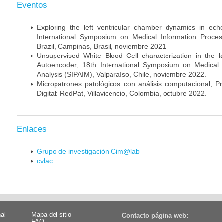
Eventos
Exploring the left ventricular chamber dynamics in ec
International Symposium on Medical Information Proces
Brazil, Campinas, Brasil, noviembre 2021.
Unsupervised White Blood Cell characterization in the l
Autoencoder; 18th International Symposium on Medical 
Analysis (SIPAIM), Valparaíso, Chile, noviembre 2022.
Micropatrones patológicos con análisis computacional; P
Digital: RedPat, Villavicencio, Colombia, octubre 2022.
Enlaces
Grupo de investigación Cim@lab
cvlac
nal
Mapa del sitio
Contacto página web:
FAQ