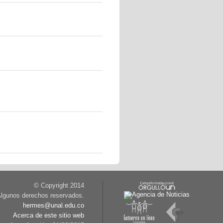
© Copyright 2014
lgunos derechos reservados.
hermes@unal.edu.co
Acerca de este sitio web