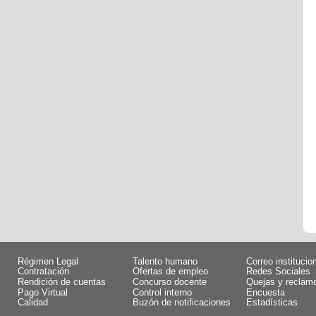
Régimen Legal
Talento humano
Correo institucio
Contratación
Ofertas de empleo
Redes Sociales
Rendición de cuentas
Concurso docente
Quejas y reclam
Pago Virtual
Control interno
Encuesta
Calidad
Buzón de notificaciones
Estadísticas