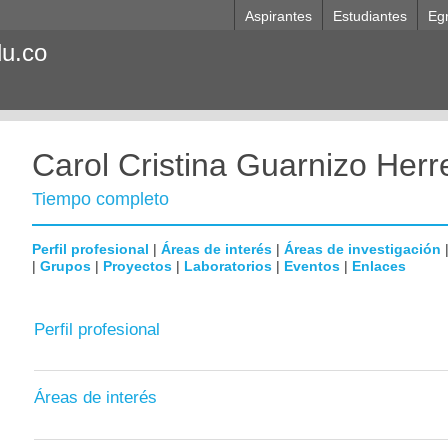
Aspirantes
Estudiantes
Eg
du.co
Carol Cristina Guarnizo Her
Tiempo completo
Perfil profesional
|
Áreas de interés
|
Áreas de investigación
|
Grupos
|
Proyectos
|
Laboratorios
|
Eventos
|
Enlaces
Perfil profesional
Áreas de interés