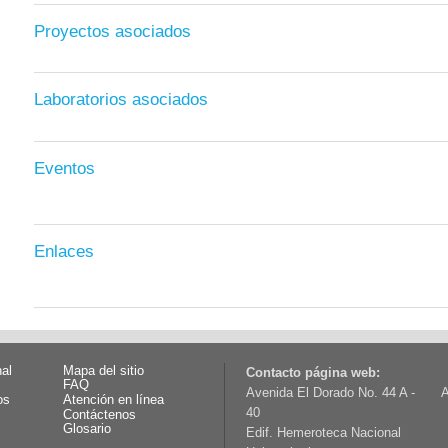
Proyectos asociados
Laboratorios asociados
Eventos
Enlaces
nal
Mapa del sitio
Contacto página web:
FAQ
Avenida El Dorado No. 44 A -
A
os
Atención en línea
40
Contáctenos
Glosario
Edif. Hemeroteca Nacional