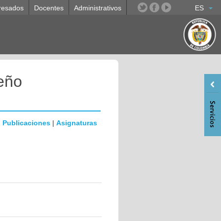
resados
Docentes
Administrativos
ES
reño
|
Publicaciones
|
Asignaturas