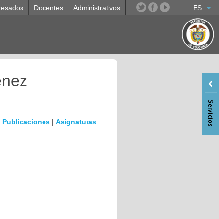
resados
Docentes
Administrativos
ES
enez
|
Publicaciones
|
Asignaturas