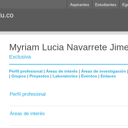
Aspirantes
Estudiantes
Eg
du.co
Myriam Lucia Navarrete Jim
Exclusiva
Perfil profesional
|
Áreas de interés
|
Áreas de investigación
|
Grupos
|
Proyectos
|
Laboratorios
|
Eventos
|
Enlaces
Perfil profesional
Áreas de interés