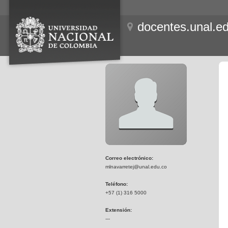
docentes.unal.e
Correo electrónico:
mlnavarretej@unal.edu.co
Teléfono:
+57 (1) 316 5000
Extensión:
---