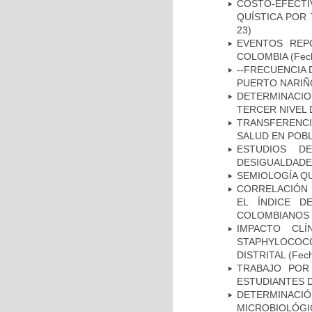
COSTO-EFECT
QUÍSTICA POR
23)
EVENTOS REPO
COLOMBIA
(Fec
--FRECUENCIA 
PUERTO NARI
DETERMINACION
TERCER NIVEL 
TRANSFERENCI
SALUD EN POBL
ESTUDIOS D
DESIGUALDADE
SEMIOLOGÍA Q
CORRELACIÓN 
EL ÍNDICE D
COLOMBIANOS E
IMPACTO CL
STAPHYLOCOCCU
DISTRITAL
(Fech
TRABAJO POR
ESTUDIANTES 
DETERMINAC
MICROBIOLÓG