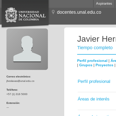
Aspirantes
docentes.unal.edu.co
Javier He
Tiempo completo
Perfil profesional
|
Áre
|
Grupos
|
Proyectos
Correo electrónico:
Perfil profesional
jheslavas@unal.edu.co
Teléfono:
+57 (1) 316 5000
Áreas de interés
Extensión:
---