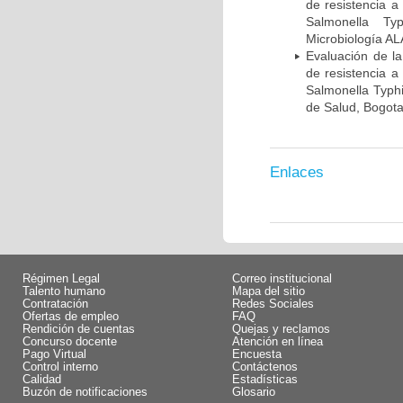
de resistencia a
Salmonella Ty
Microbiología A
Evaluación de la
de resistencia a
Salmonella Typhi
de Salud, Bogot
Enlaces
Régimen Legal
Correo institucional
Talento humano
Mapa del sitio
Contratación
Redes Sociales
Ofertas de empleo
FAQ
Rendición de cuentas
Quejas y reclamos
Concurso docente
Atención en línea
Pago Virtual
Encuesta
Control interno
Contáctenos
Calidad
Estadísticas
Buzón de notificaciones
Glosario