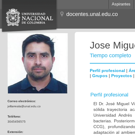
Aspirantes
docentes.unal.edu.co
Jose Migue
Tiempo completo
Perfil profesional
|
Áre
|
Grupos
|
Proyectos
Perfil profesional
Correo electrónico:
El Dr. José Miguel V
jvillarreala@unal.edu.co
sólida trayectoria 
Universidad Andrés 
Teléfono:
bacterias. Posterior
3045456575
CCG), profundizando
adaptación al ambien
Extensión: