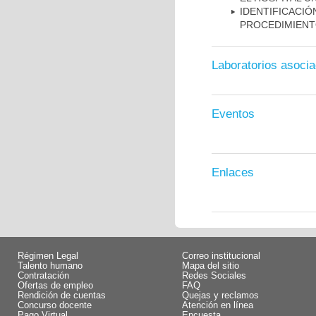
IDENTIFICA
PROCEDIMIENT
Laboratorios asoci
Eventos
Enlaces
Régimen Legal
Correo institucional
Talento humano
Mapa del sitio
Contratación
Redes Sociales
Ofertas de empleo
FAQ
Rendición de cuentas
Quejas y reclamos
Concurso docente
Atención en línea
Pago Virtual
Encuesta