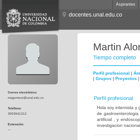
Aspirantes
docentes.unal.edu.co
Martin Al
Tiempo completo
Perfil profesional
|
Áre
|
Grupos
|
Proyectos
Correo electrónico:
Perfil profesional
magomezz@unal.edu.co
Hola soy internista y
Teléfono:
de gastroenterologia.
3003641312
artificial , y endos
Extensión:
investigacion naciona
---