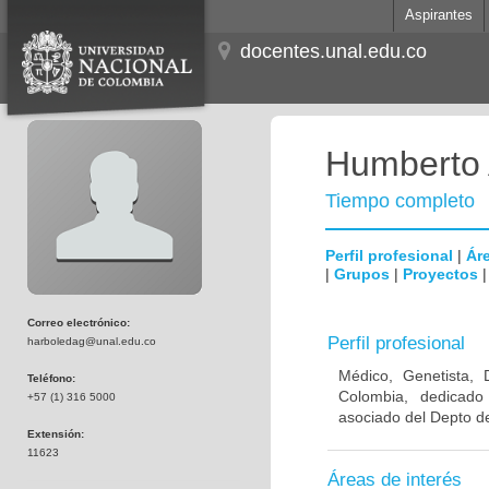
Aspirantes
docentes.unal.edu.co
Humberto 
Tiempo completo
Perfil profesional
|
Áre
|
Grupos
|
Proyectos
Correo electrónico:
Perfil profesional
harboledag@unal.edu.co
Médico, Genetista, 
Teléfono:
Colombia, dedicado
+57 (1) 316 5000
asociado del Depto de
Extensión:
11623
Áreas de interés