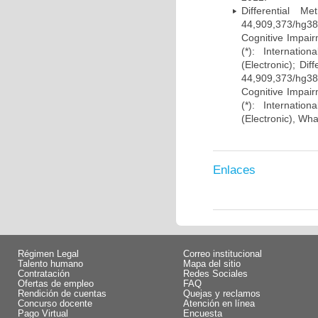
Differential 
44,909,373/hg38)
Cognitive Impairm
(*): Internati
(Electronic); Di
44,909,373/hg38)
Cognitive Impairm
(*): Internati
(Electronic), Wh
Enlaces
Régimen Legal
Correo institucional
Talento humano
Mapa del sitio
Contratación
Redes Sociales
Ofertas de empleo
FAQ
Rendición de cuentas
Quejas y reclamos
Concurso docente
Atención en línea
Pago Virtual
Encuesta