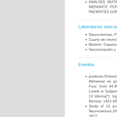
ANÁLISIS MUT
MEDIANTE PC
PACIENTES CON
Laboratorios asoci
Neurociencias, P
Cuarto de nevera
Bioterio- Cepario
Secuenciación y 
Eventos
producto:Poli
Alzheimer en po
Four; from 44,9
Levels in Subject
13 Idioma(*): In
Revista: 1422-00
Study of 12 pol
Neurociensce 20
2012.