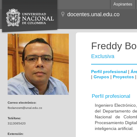
Aspirantes
docentes.unal.edu.co
Freddy Bo
Exclusiva
Perfil profesional
|
Áre
|
Grupos
|
Proyectos
Perfil profesional
Correo electrónico:
Ingeniero Electrónico
fbolanosm@unal.edu.co
del Departamento de 
Nacional de Colom
Teléfono:
Procesamiento Digital
3113065420
inteligencia artificial.
Extensión: