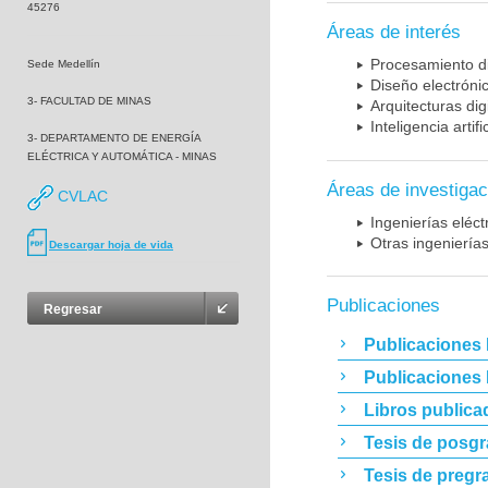
45276
Áreas de interés
Procesamiento di
Sede Medellín
Diseño electróni
3- FACULTAD DE MINAS
Arquitecturas di
Inteligencia artific
3- DEPARTAMENTO DE ENERGÍA
ELÉCTRICA Y AUTOMÁTICA - MINAS
Áreas de investigac
CVLAC
Ingenierías eléct
Otras ingeniería
Descargar hoja de vida
Publicaciones
Regresar
Publicaciones 
Publicaciones
Libros publica
Tesis de posg
Tesis de pregr