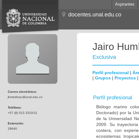
Aspirantes
docentes.unal.edu.co
Jairo Hum
Exclusiva
Perfil profesional
|
Áre
|
Grupos
|
Proyectos
Correo electrónico:
Perfil profesional
jhmedinac@unal.edu.co
Biólogo marino col
Teléfono:
Doctorado) por la Un
+57 (8) 513 3310/11
de la Universidad N
Extensión:
2009. Su trayectoria
29640
costera, con experi
ecosistemas tropica