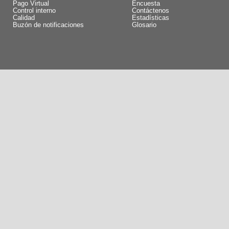
Pago Virtual
Encuesta
Control interno
Contáctenos
Calidad
Estadísticas
Buzón de notificaciones
Glosario