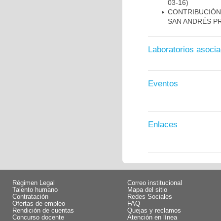
03-16)
CONTRIBUCIÓN
SAN ANDRÉS PR
Laboratorios asoci
Eventos
Enlaces
Régimen Legal
Correo institucional
Talento humano
Mapa del sitio
Contratación
Redes Sociales
Ofertas de empleo
FAQ
Rendición de cuentas
Quejas y reclamos
Concurso docente
Atención en línea