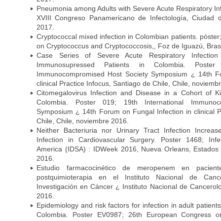
Pneumonia among Adults with Severe Acute Respiratory Infe
XVIII Congreso Panamericano de Infectología, Ciuda
2017.
Cryptococcal mixed infection in Colombian patients. póster
on Cryptococcus and Cryptococcosis,, Foz de Iguazú, Bras
Case Series of Severe Acute Respiratory Infecti
Immunosupressed Patients in Colombia. Poster 
Immunocompromised Host Society Symposium ¿ 14th For
clinical Practice Infocus, Santiago de Chile, Chile, noviemb
Citomegalovirus Infection and Disease in a Cohort of Ki
Colombia. Poster 019; 19th International Immuno
Symposium ¿ 14th Forum on Fungal Infection in clinical P
Chile, Chile, noviembre 2016.
Neither Bacteriuria nor Urinary Tract Infection Increas
Infection in Cardiovascular Surgery. Poster 1468; Inf
America (IDSA) : IDWeek 2016, Nueva Orleans, Estados 
2016.
Estudio farmacocinético de meropenem en paciente
postquimioterapia en el Instituto Nacional de Can
Investigación en Cáncer ¿ Instituto Nacional de Cancerolo
2016.
Epidemiology and risk factors for infection in adult patients
Colombia. Poster EV0987; 26th European Congress on 