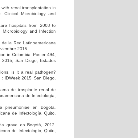
 with renal transplantation in
Clinical Microbiology and
care hospitals from 2008 to
 Microbiology and Infection
s de la Red Latinoamericana
noviembre 2015.
ction in Colombia. Poster 494;
k 2015, San Diego, Estados
tions, is it a real pathogen?
A) : IDWeek 2015, San Diego,
rama de trasplante renal de
anamericana de Infectología,
lla pneumoniae en Bogotá.
ana de Infectología, Quito,
guda grave en Bogotá, 2012.
cana de Infectología, Quito,