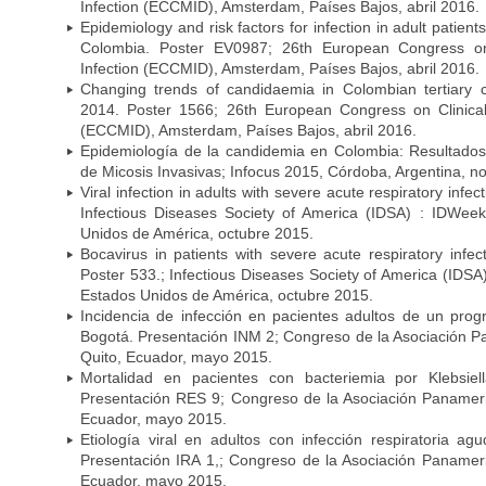
Infection (ECCMID), Amsterdam, Países Bajos, abril 2016.
Epidemiology and risk factors for infection in adult patients
Colombia. Poster EV0987; 26th European Congress on 
Infection (ECCMID), Amsterdam, Países Bajos, abril 2016.
Changing trends of candidaemia in Colombian tertiary 
2014. Poster 1566; 26th European Congress on Clinical
(ECCMID), Amsterdam, Países Bajos, abril 2016.
Epidemiología de la candidemia en Colombia: Resultado
de Micosis Invasivas; Infocus 2015, Córdoba, Argentina, 
Viral infection in adults with severe acute respiratory infe
Infectious Diseases Society of America (IDSA) : IDWee
Unidos de América, octubre 2015.
Bocavirus in patients with severe acute respiratory infec
Poster 533.; Infectious Diseases Society of America (IDS
Estados Unidos de América, octubre 2015.
Incidencia de infección en pacientes adultos de un prog
Bogotá. Presentación INM 2; Congreso de la Asociación P
Quito, Ecuador, mayo 2015.
Mortalidad en pacientes con bacteriemia por Klebsie
Presentación RES 9; Congreso de la Asociación Panameric
Ecuador, mayo 2015.
Etiología viral en adultos con infección respiratoria a
Presentación IRA 1,; Congreso de la Asociación Panameri
Ecuador, mayo 2015.