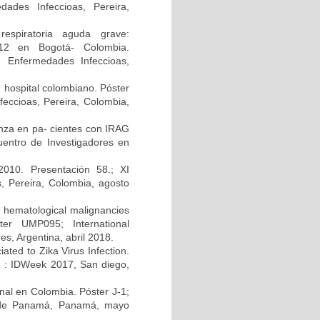
ades Infeccioas, Pereira,
respiratoria aguda grave:
2012 en Bogotá- Colombia.
n Enfermedades Infeccioas,
n hospital colombiano. Póster
eccioas, Pereira, Colombia,
uenza en pa- cientes con IRAG
uentro de Investigadores en
010. Presentación 58.; XI
, Pereira, Colombia, agosto
h hematological malignancies
ter UMP095; International
s, Argentina, abril 2018.
ated to Zika Virus Infection.
A) : IDWeek 2017, San diego,
enal en Colombia. Póster J-1;
d de Panamá, Panamá, mayo