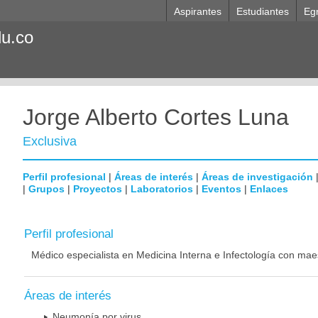
Aspirantes
Estudiantes
Eg
du.co
Jorge Alberto Cortes Luna
Exclusiva
Perfil profesional
|
Áreas de interés
|
Áreas de investigación
|
Grupos
|
Proyectos
|
Laboratorios
|
Eventos
|
Enlaces
Perfil profesional
Médico especialista en Medicina Interna e Infectología con mae
Áreas de interés
Neumonía por virus