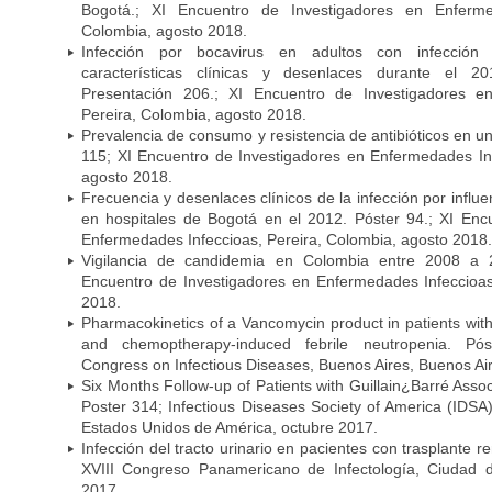
Bogotá.; XI Encuentro de Investigadores en Enfermed
Colombia, agosto 2018.
Infección por bocavirus en adultos con infección 
características clínicas y desenlaces durante el 
Presentación 206.; XI Encuentro de Investigadores e
Pereira, Colombia, agosto 2018.
Prevalencia de consumo y resistencia de antibióticos en u
115; XI Encuentro de Investigadores en Enfermedades Inf
agosto 2018.
Frecuencia y desenlaces clínicos de la infección por infl
en hospitales de Bogotá en el 2012. Póster 94.; XI Enc
Enfermedades Infeccioas, Pereira, Colombia, agosto 2018.
Vigilancia de candidemia en Colombia entre 2008 a 2
Encuentro de Investigadores en Enfermedades Infeccioas
2018.
Pharmacokinetics of a Vancomycin product in patients wit
and chemoptherapy-induced febrile neutropenia. Pós
Congress on Infectious Diseases, Buenos Aires, Buenos Aire
Six Months Follow-up of Patients with Guillain¿Barré Associ
Poster 314; Infectious Diseases Society of America (IDS
Estados Unidos de América, octubre 2017.
Infección del tracto urinario en pacientes con trasplante r
XVIII Congreso Panamericano de Infectología, Ciuda
2017.