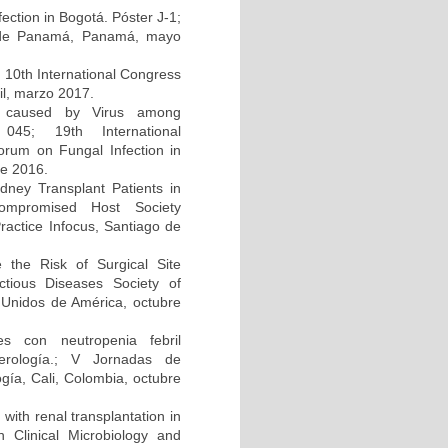
ction in Bogotá. Póster J-1;
d de Panamá, Panamá, mayo
; 10th International Congress
il, marzo 2017.
on caused by Virus among
045; 19th International
um on Fungal Infection in
re 2016.
dney Transplant Patients in
compromised Host Society
ractice Infocus, Santiago de
e the Risk of Surgical Site
ectious Diseases Society of
Unidos de América, octubre
s con neutropenia febril
cerología.; V Jornadas de
gía, Cali, Colombia, octubre
 with renal transplantation in
Clinical Microbiology and