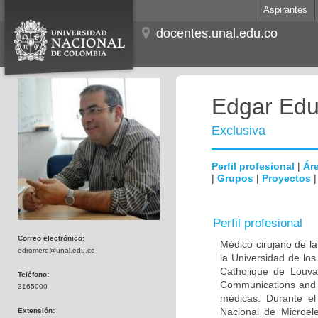
Aspirantes
docentes.unal.edu.co
Edgar Edu
Exclusiva
Perfil profesional
|
Áre
|
Grupos
|
Proyectos
Perfil profesional
Correo electrónico:
Médico cirujano de la
edromero@unal.edu.co
la Universidad de los
Catholique de Louva
Teléfono:
Communications and 
3165000
médicas. Durante e
Nacional de Microel
Extensión: