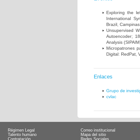
Exploring the l
International S
Brazil, Campinas
Unsupervised Whi
Autoencoder; 18
Analysis (SIPAIM
Micropatrones p
Digital: RedPat, 
Enlaces
Grupo de invest
cvlac
Régimen Legal
Correo institucional
Talento humano
Mapa del sitio
Contratación
Redes Sociales