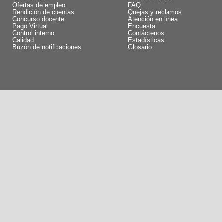
Ofertas de empleo
FAQ
Rendición de cuentas
Quejas y reclamos
Concurso docente
Atención en línea
Pago Virtual
Encuesta
Control interno
Contáctenos
Calidad
Estadísticas
Buzón de notificaciones
Glosario