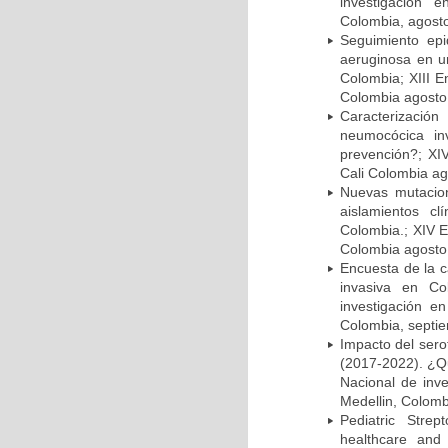
investigación 
Colombia, agost
Seguimiento ep
aeruginosa en un
Colombia; XIII E
Colombia agosto 
Caracterizació
neumocócica in
prevención?; XI
Cali Colombia ag
Nuevas mutacion
aislamientos c
Colombia.; XIV E
Colombia agosto 
Encuesta de la 
invasiva en Co
investigación e
Colombia, septi
Impacto del sero
(2017-2022). ¿Q
Nacional de inv
Medellin, Colomb
Pediatric Stre
healthcare and 