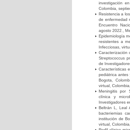
investigación e
Colombia, septi
Resistencia a lo
de enfermedad n
Encuentro Nacio
agosto 2022., Me
Epidemiología m
resistentes a m
Infecciosas, virt
Caracterización 
Streptococcus p
de Investigadore
Características 
pediátrica antes
Bogota, Colombi
virtual, Colombi
Meningitis por
clínica y micr
Investigadores e
Beltrán L, Leal
bacteriemias c
institución de B
virtual, Colombi
Perfil clínico m