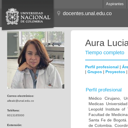
Aspirantes
docentes.unal.edu.co
Aura Lucia
Tiempo completo
Perfil profesional
|
Áre
|
Grupos
|
Proyectos
Perfil profesional
Correo electrónico:
Médico Cirujano, Un
allealc@unal.edu.co
Medicas Universidad 
Leopold Institute of
Teléfono:
Facultad de Medicina
6013165000
Santa Fe de Bogotá. I
de Colombia. Coordin
Extensión: