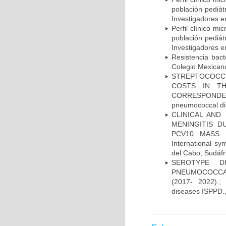
población pediá
Investigadores e
Perfil clínico m
población pediá
Investigadores e
Resistencia bac
Colegio Mexicano
STREPTOCOCCU
COSTS IN TH
CORRESPONDENC
pneumococcal di
CLINICAL AND
MENINGITIS 
PCV10 MASS V
International 
del Cabo, Sudáfr
SEROTYPE DI
PNEUMOCOCCAL
(2017- 2022).;
diseases ISPPD.,