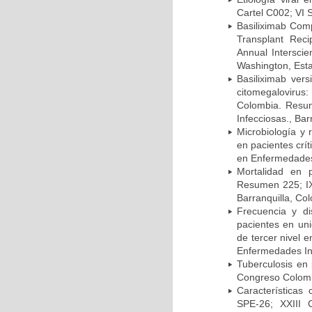
Cartel C002; VI 
Basiliximab Comp
Transplant Reci
Annual Intersci
Washington, Est
Basiliximab vers
citomegalovirus:
Colombia. Resum
Infecciosas., Ba
Microbiología y 
en pacientes crí
en Enfermedades 
Mortalidad en 
Resumen 225; IX
Barranquilla, Co
Frecuencia y d
pacientes en uni
de tercer nivel 
Enfermedades Inf
Tuberculosis en
Congreso Colomb
Características
SPE-26; XXIII 