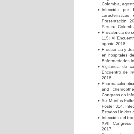
Colombia, agost
Infección por 
característica
Presentación 2
Pereira, Colombi
Prevalencia de c
115; XI Encuent
agosto 2018.
Frecuencia y des
en hospitales d
Enfermedades Inf
Vigilancia de 
Encuentro de In
2018.
Pharmacokinetics
and chemopther
Congress on Infe
Six Months Follow
Poster 314; Infe
Estados Unidos d
Infección del tra
XVIII Congreso
2017.