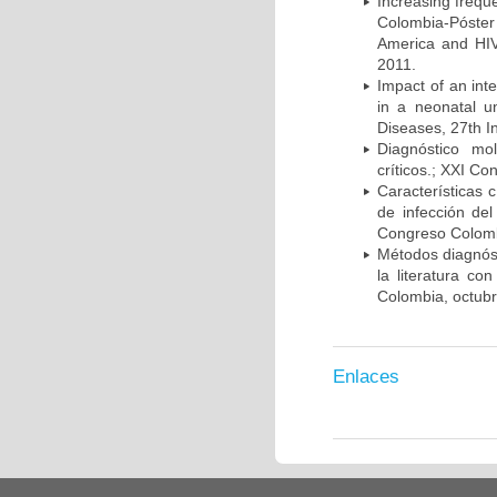
Increasing frequ
Colombia-Póster
America and HIV
2011.
Impact of an int
in a neonatal u
Diseases, 27th I
Diagnóstico mo
críticos.; XXI C
Características 
de infección del
Congreso Colombi
Métodos diagnóst
la literatura co
Colombia, octub
Enlaces