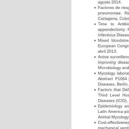
agosto 2014.
Factores de ries
pneumoniae. Re
Cartagena, Colo
Time to Antibio
appendectomy. P
Infectious Disea
Mixed bloodstr
European Congres
abril 2013.
Active surveillan
improving dise
Microbiology and 
Mycology laborat
Abstract P1064.
Diseases, Berlín,
Factors that Def
Third Level Hos
Diseases (ICID), 
Epidemiology and
Latin America-pó
Animal Mycology,
Cost-effectivene
mechanical vent