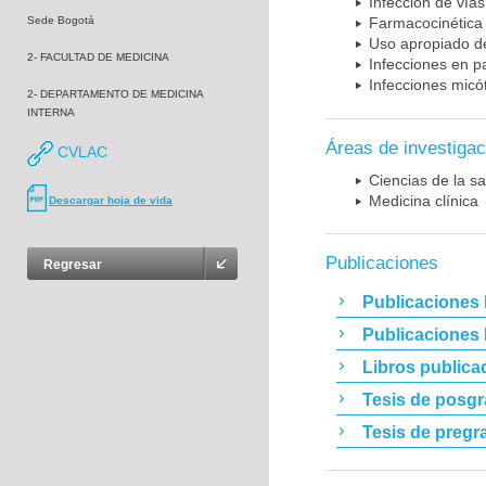
Infección de vías
Sede Bogotá
Farmacocinética 
Uso apropiado d
2- FACULTAD DE MEDICINA
Infecciones en p
Infecciones micó
2- DEPARTAMENTO DE MEDICINA
INTERNA
Áreas de investigac
CVLAC
Ciencias de la sa
Medicina clínica
Descargar hoja de vida
Publicaciones
Regresar
Publicaciones 
Publicaciones
Libros publica
Tesis de posg
Tesis de pregr