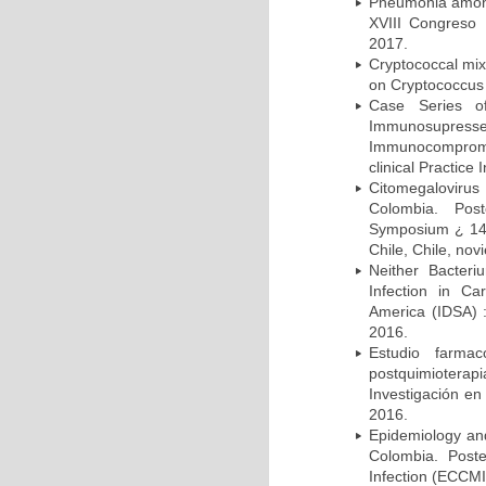
Pneumonia among 
XVIII Congreso
2017.
Cryptococcal mix
on Cryptococcus 
Case Series o
Immunosupress
Immunocompromi
clinical Practice
Citomegalovirus
Colombia. Pos
Symposium ¿ 14th
Chile, Chile, no
Neither Bacteri
Infection in Ca
America (IDSA) 
2016.
Estudio farmac
postquimiotera
Investigación en
2016.
Epidemiology and 
Colombia. Post
Infection (ECCMI