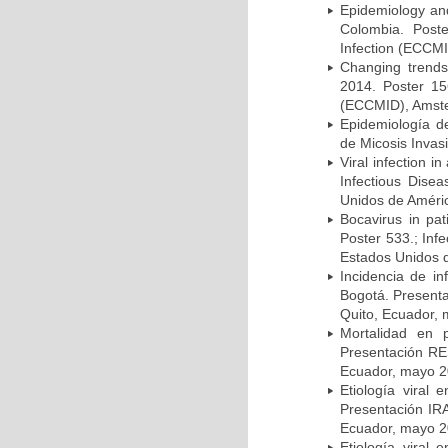
Epidemiology and 
Colombia. Post
Infection (ECCMI
Changing trends
2014. Poster 15
(ECCMID), Amster
Epidemiología d
de Micosis Invas
Viral infection i
Infectious Dise
Unidos de Améric
Bocavirus in pat
Poster 533.; Inf
Estados Unidos d
Incidencia de i
Bogotá. Presenta
Quito, Ecuador,
Mortalidad en 
Presentación RE
Ecuador, mayo 2
Etiología viral
Presentación IRA
Ecuador, mayo 2
Etiología viral