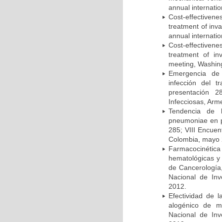
annual internati
Cost-effectivene
treatment of inv
annual internati
Cost-effectiven
treatment of in
meeting, Washing
Emergencia de 
infección del t
presentación 2
Infecciosas, Arm
Tendencia de l
pneumoniae en p
285; VIII Encuen
Colombia, mayo 
Farmacocinétic
hematológicas y n
de Cancerología,
Nacional de Inv
2012.
Efectividad de l
alogénico de me
Nacional de Inv