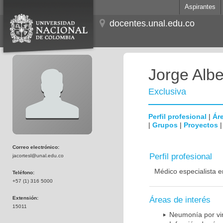
Aspirantes
docentes.unal.edu.co
Jorge Albe
Exclusiva
Perfil profesional
|
Áre
|
Grupos
|
Proyectos
Correo electrónico:
Perfil profesional
jacortesl@unal.edu.co
Médico especialista e
Teléfono:
+57 (1) 316 5000
Extensión:
Áreas de interés
15011
Neumonía por vi