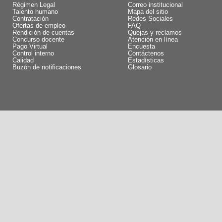
Régimen Legal
Correo institucional
Talento humano
Mapa del sitio
Contratación
Redes Sociales
Ofertas de empleo
FAQ
Rendición de cuentas
Quejas y reclamos
Concurso docente
Atención en línea
Pago Virtual
Encuesta
Control interno
Contáctenos
Calidad
Estadísticas
Buzón de notificaciones
Glosario