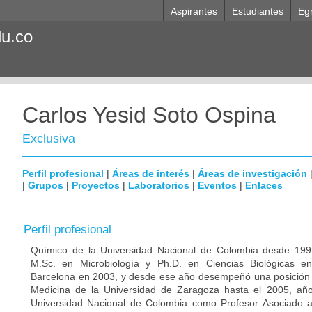
Aspirantes
Estudiantes
Eg
du.co
Carlos Yesid Soto Ospina
Exclusiva
Perfil profesional
|
Áreas de interés
|
Áreas de investigación
|
Grupos
|
Proyectos
|
Laboratorios
|
Eventos
|
Enlaces
Perfil profesional
Químico de la Universidad Nacional de Colombia desde 1992
M.Sc. en Microbiología y Ph.D. en Ciencias Biológicas e
Barcelona en 2003, y desde ese año desempeñó una posición p
Medicina de la Universidad de Zaragoza hasta el 2005, año
Universidad Nacional de Colombia como Profesor Asociado 