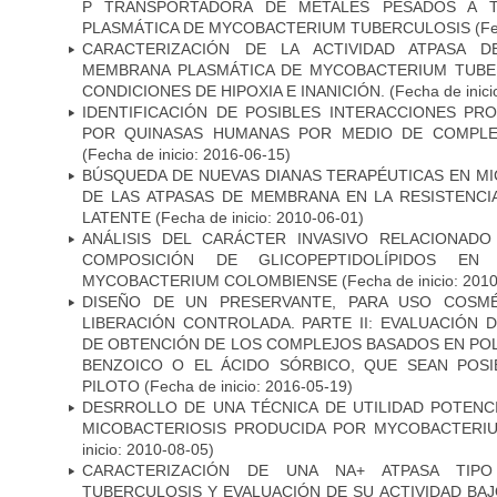
P TRANSPORTADORA DE METALES PESADOS A 
PLASMÁTICA DE MYCOBACTERIUM TUBERCULOSIS
(Fe
CARACTERIZACIÓN DE LA ACTIVIDAD ATPASA D
MEMBRANA PLASMÁTICA DE MYCOBACTERIUM TUBE
CONDICIONES DE HIPOXIA E INANICIÓN.
(Fecha de inici
IDENTIFICACIÓN DE POSIBLES INTERACCIONES PR
POR QUINASAS HUMANAS POR MEDIO DE COMPLE
(Fecha de inicio: 2016-06-15)
BÚSQUEDA DE NUEVAS DIANAS TERAPÉUTICAS EN MI
DE LAS ATPASAS DE MEMBRANA EN LA RESISTENCIA
LATENTE
(Fecha de inicio: 2010-06-01)
ANÁLISIS DEL CARÁCTER INVASIVO RELACIONAD
COMPOSICIÓN DE GLICOPEPTIDOLÍPIDOS EN 
MYCOBACTERIUM COLOMBIENSE
(Fecha de inicio: 201
DISEÑO DE UN PRESERVANTE, PARA USO COSMÉ
LIBERACIÓN CONTROLADA. PARTE II: EVALUACIÓN
DE OBTENCIÓN DE LOS COMPLEJOS BASADOS EN POL
BENZOICO O EL ÁCIDO SÓRBICO, QUE SEAN POSI
PILOTO
(Fecha de inicio: 2016-05-19)
DESRROLLO DE UNA TÉCNICA DE UTILIDAD POTENC
MICOBACTERIOSIS PRODUCIDA POR MYCOBACTERI
inicio: 2010-08-05)
CARACTERIZACIÓN DE UNA NA+ ATPASA TIP
TUBERCULOSIS Y EVALUACIÓN DE SU ACTIVIDAD BA