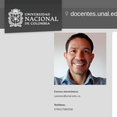
docentes.unal.e
Correo electrónico:
cysotoo@unal.edu.co
Teléfono:
576017580538