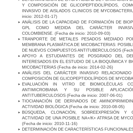
Y COMPOSICIÓN DE GLICOPEPTIDOLÍPIDOS, CO
INVASIVO DE AISLADOS CLINICOS DE MYCOBACTER
inicio: 2012-01-17)
ANÁLISIS DE LA CAPACIDAD DE FORMACIÓN DE BIO
GPL COMO MEDIDA DEL CARÁCTER INVASI
COLOMBIENSE.
(Fecha de inicio: 2010-09-03)
TRANPORTE DE METALES PESADOS MEDIADO POR
MEMBRANA PLASMÁTICA DE MICOBACTERIAS: POSIBLE
DE NUEVOS COMPUESTOS ANTITUBERCULOSOS
(Fecha
APOYO A ESTUDIANTES DE POSGRADO DEL DE
INTERESADOS EN EL ESTUDIO DE LA BIOQUÍMICA Y 
MICOBACTERIAS
(Fecha de inicio: 2014-02-26)
ANÁLISIS DEL CARÁCTER INVASIVO RELACIONAD
COMPOSICIÓN DE GLICOPEPTIDOLÍPIDOS DE MYCOB
EVALUACIÓN IN VITRO DE BIOMOLÉCULAS CO
ANTIMICROBIANA Y SU POSIBLE APLICAC
ANTITUBERCULOSOS
(Fecha de inicio: 2007-06-01)
TIOCIANACIÓN DE DERIVADOS DE AMINOPIRIMID
ACTIVIDAD BIOLÓGICA
(Fecha de inicio: 2010-08-05)
BÚSQUEDA, CLONACIÓN, SOBREEXPRESIÓN Y 
ACTIVIDAD DE UNA POSIBLE NA+/K+ ATPASA DE MY
(Fecha de inicio: 2010-11-16)
DETERMINACIÓN DE CARACTERÍSTICAS FUNCIONALES 