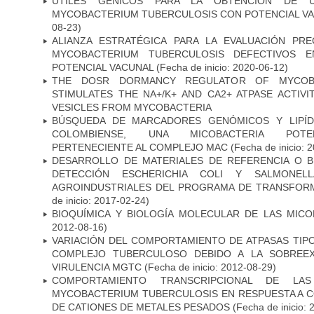
ÚTILES GÉNICOS PARA LA OBTENCIÓN DE 
MYCOBACTERIUM TUBERCULOSIS CON POTENCIAL V
08-23)
ALIANZA ESTRATÉGICA PARA LA EVALUACIÓN PR
MYCOBACTERIUM TUBERCULOSIS DEFECTIVOS E
POTENCIAL VACUNAL
(Fecha de inicio: 2020-06-12)
THE DOSR DORMANCY REGULATOR OF MYCOBA
STIMULATES THE NA+/K+ AND CA2+ ATPASE ACTIV
VESICLES FROM MYCOBACTERIA
BÚSQUEDA DE MARCADORES GENÓMICOS Y LIPÍD
COLOMBIENSE, UNA MICOBACTERIA POTEN
PERTENECIENTE AL COMPLEJO MAC
(Fecha de inicio: 
DESARROLLO DE MATERIALES DE REFERENCIA O 
DETECCIÓN ESCHERICHIA COLI Y SALMONE
AGROINDUSTRIALES DEL PROGRAMA DE TRANSFOR
de inicio: 2017-02-24)
BIOQUÍMICA Y BIOLOGÍA MOLECULAR DE LAS MICO
2012-08-16)
VARIACIÓN DEL COMPORTAMIENTO DE ATPASAS TIP
COMPLEJO TUBERCULOSO DEBIDO A LA SOBREEX
VIRULENCIA MGTC
(Fecha de inicio: 2012-08-29)
COMPORTAMIENTO TRANSCRIPCIONAL DE LA
MYCOBACTERIUM TUBERCULOSIS EN RESPUESTA A 
DE CATIONES DE METALES PESADOS
(Fecha de inicio: 