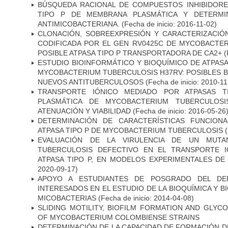
BÚSQUEDA RACIONAL DE COMPUESTOS INHIBIDORES
TIPO P DE MEMBRANA PLASMÁTICA Y DETERMIN
ANTIMICOBACTERIANA.
(Fecha de inicio: 2016-11-02)
CLONACIÓN, SOBREEXPRESIÓN Y CARACTERIZACIÓN
CODIFICADA POR EL GEN RV0425C DE MYCOBACTER
POSIBLE ATPASA TIPO P TRANSPORTADORA DE CA2+
(
ESTUDIO BIOINFORMÁTICO Y BIOQUÍMICO DE ATPASA
MYCOBACTERIUM TUBERCULOSIS H37RV: POSIBLES B
NUEVOS ANTITUBERCULOSOS
(Fecha de inicio: 2010-11
TRANSPORTE IÓNICO MEDIADO POR ATPASAS 
PLASMÁTICA DE MYCOBACTERIUM TUBERCULOSI
ATENUACIÓN Y VIABILIDAD
(Fecha de inicio: 2016-05-26
DETERMINACIÓN DE CARACTERÍSTICAS FUNCIONA
ATPASA TIPO P DE MYCOBACTERIUM TUBERCULOSIS
(
EVALUACIÓN DE LA VIRULENCIA DE UN MUTA
TUBERCULOSIS DEFECTIVO EN EL TRANSPORTE 
ATPASA TIPO P, EN MODELOS EXPERIMENTALES DE
2020-09-17)
APOYO A ESTUDIANTES DE POSGRADO DEL DE
INTERESADOS EN EL ESTUDIO DE LA BIOQUÍMICA Y 
MICOBACTERIAS
(Fecha de inicio: 2014-04-08)
SLIDING MOTILITY, BIOFILM FORMATION AND GLYC
OF MYCOBACTERIUM COLOMBIENSE STRAINS
DETERMINACIÓN DE LA CAPACIDAD DE FORMACIÓN DE