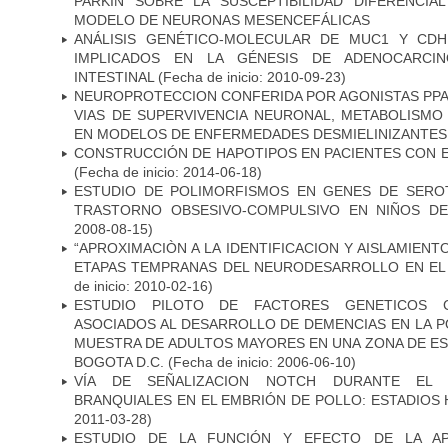
PARKIN SOBRE LA SUSCEPTIBILIDAD DIFERENCI
MODELO DE NEURONAS MESENCEFÁLICAS
ANÁLISIS GENÉTICO-MOLECULAR DE MUC1 Y CD
IMPLICADOS EN LA GÉNESIS DE ADENOCARCI
INTESTINAL
(Fecha de inicio: 2010-09-23)
NEUROPROTECCION CONFERIDA POR AGONISTAS PPAR
VIAS DE SUPERVIVENCIA NEURONAL, METABOLISMO
EN MODELOS DE ENFERMEDADES DESMIELINIZANTES
CONSTRUCCIÓN DE HAPOTIPOS EN PACIENTES CON 
(Fecha de inicio: 2014-06-18)
ESTUDIO DE POLIMORFISMOS EN GENES DE SERO
TRASTORNO OBSESIVO-COMPULSIVO EN NIÑOS DE
2008-08-15)
“APROXIMACIÒN A LA IDENTIFICACION Y AISLAMIEN
ETAPAS TEMPRANAS DEL NEURODESARROLLO EN EL
de inicio: 2010-02-16)
ESTUDIO PILOTO DE FACTORES GENETICOS C
ASOCIADOS AL DESARROLLO DE DEMENCIAS EN LA PO
MUESTRA DE ADULTOS MAYORES EN UNA ZONA DE E
BOGOTA D.C.
(Fecha de inicio: 2006-06-10)
VÍA DE SEÑALIZACION NOTCH DURANTE EL
BRANQUIALES EN EL EMBRIÓN DE POLLO: ESTADIOS 
2011-03-28)
ESTUDIO DE LA FUNCIÓN Y EFECTO DE LA AP