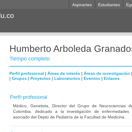
Aspirantes
Estudiantes
Eg
du.co
Humberto Arboleda Granado
Tiempo completo
Perfil profesional
|
Áreas de interés
|
Áreas de investigación
|
Grupos
|
Proyectos
|
Laboratorios
|
Eventos
|
Enlaces
Perfil profesional
Médico, Genetista, Director del Grupo de Neurociencias d
Colombia, dedicado a la investigación de enfermedades n
asociado del Depto de Pediatría de la Facultad de Medicina.