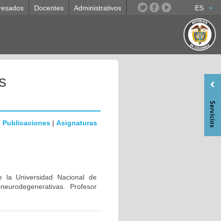
resados
Docentes
Administrativos
ES
s
|
Publicaciones
|
Asignaturas
e la Universidad Nacional de
eurodegenerativas. Profesor