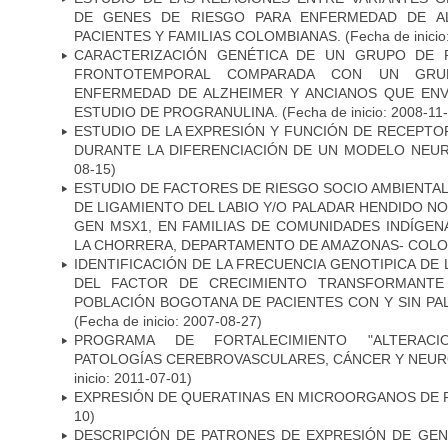
DE GENES DE RIESGO PARA ENFERMEDAD DE AL
PACIENTES Y FAMILIAS COLOMBIANAS.
(Fecha de inicio
CARACTERIZACIÓN GENÉTICA DE UN GRUPO DE 
FRONTOTEMPORAL COMPARADA CON UN GRU
ENFERMEDAD DE ALZHEIMER Y ANCIANOS QUE EN
ESTUDIO DE PROGRANULINA.
(Fecha de inicio: 2008-11
ESTUDIO DE LA EXPRESIÓN Y FUNCIÓN DE RECEPTO
DURANTE LA DIFERENCIACIÓN DE UN MODELO NEU
08-15)
ESTUDIO DE FACTORES DE RIESGO SOCIO AMBIENTAL
DE LIGAMIENTO DEL LABIO Y/O PALADAR HENDIDO N
GEN MSX1, EN FAMILIAS DE COMUNIDADES INDÍGE
LA CHORRERA, DEPARTAMENTO DE AMAZONAS- COLO
IDENTIFICACIÓN DE LA FRECUENCIA GENOTIPICA DE
DEL FACTOR DE CRECIMIENTO TRANSFORMANTE 
POBLACIÓN BOGOTANA DE PACIENTES CON Y SIN PAL
(Fecha de inicio: 2007-08-27)
PROGRAMA DE FORTALECIMIENTO "ALTERAC
PATOLOGÍAS CEREBROVASCULARES, CÁNCER Y NEU
inicio: 2011-07-01)
EXPRESIÓN DE QUERATINAS EN MICROORGANOS DE P
10)
DESCRIPCIÓN DE PATRONES DE EXPRESIÓN DE GEN