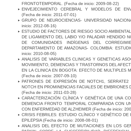
FRONTOTEMPORAL.
(Fecha de inicio: 2009-08-22)
ENVEJECIMIENTO CEREBRAL Y MODELOS DE ENV
(Fecha de inicio: 2011-07-01)
GRUPO DE NEUROCIENCIAS- UNIVERSIDAD NACION
inicio: 2012-08-16)
ESTUDIO DE FACTORES DE RIESGO SOCIO AMBIENTAL
DE LIGAMIENTO DEL LABIO Y/O PALADAR HENDIDO N
DE COMUNIDADES INDÍGENAS DEL CORREGIMI
DEPARTAMENTO DE AMAZONAS- COLOMBIA: ESTUDI
inicio: 2010-08-05)
ANALISIS DE VARIABLES CLINICAS Y GENETICAS AS
MOVIMIENTO, DEMENCIAS Y TRASTORNOS DEL AFEC
EN LA CLINICA EN BOGOTA: EFECTO DE MULTIPLES
(Fecha de inicio: 2007-09-10)
PATRONES DE EXPRESIÓN DE NOTCH1, SERRATE2 
NOTCH EN PROMINENCIAS FACIALES DE EMBRIONES D
(Fecha de inicio: 2011-03-28)
CARACTERIZACIÓN CLÍNICA Y GENÉTICA DE UNA C
DEMENCIA FRONTO TEMPORAL COMPARADA CON UN
CON ENFERMEDAD DE ALZHEIMER
(Fecha de inicio: 20
CRISIS FEBRILES: ESTUDIO CLÍNICO Y GENÉTICO D
EPILEPSIA
(Fecha de inicio: 2008-08-01)
ANALISIS DEL EFECTO DE MUTACIONES EN LOS GE