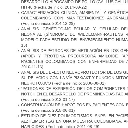
DESARROLLO HIPOCAMPO DE POLLO (GALLUS GALLUS)
HH 40
(Fecha de inicio: 2014-09-22)
CARACTERIZACIÓN CLÍNICA, AMBIENTAL Y GENÉTICA
COLOMBIANOS CON MANIFESTACIONES ANORMAL
(Fecha de inicio: 2014-12-29)
ANÁLISIS GENÉTICO-MOLECULAR Y CELULAR DE
NEONATAL (SÍNDROME DE WIEDEMANN-RAUTENSTR
MODELO PARA ESTUDIO DEL ENVEJECIMIENTO HUM
15)
ANÁLISIS DE PATRONES DE METILACIÓN EN LOS GE
(APOE) Y PROTEÍNA PRECURSORA AMILOIDE (A
PACIENTES COLOMBIANOS CON ENFERMEDAD DE 
2010-11-16)
ANÁLISIS DEL EFECTO NEUROPROTECTOR DE LOS GEN
SU RELACIÓN CON LA VÍA PI3K/AKT Y FUNCIÓN MIT
NEUROTÓXICO
(Fecha de inicio: 2006-08-01)
“PATRONES DE EXPRESIÓN DE LOS COMPONENTES D
NOTCH EN EL DESARROLLO DE PROMINENCIAS FACIA
(Fecha de inicio: 2012-01-17)
CONSTRUCCIÓN DE HAPOTIPOS EN PACIENTES CON 
(Fecha de inicio: 2015-06-01)
ESTUDIO DE DIEZ POLIMORFISMOS -SNPS- EN PAC
ALZHEIMER (EA) EN UNA MUESTRA COLOMBIANA. A
HAPLOIDES.
(Fecha de inicio: 2011-08-29)