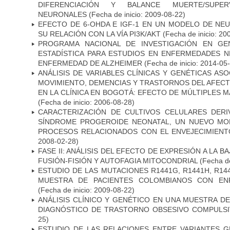
DIFERENCIACIÓN Y BALANCE MUERTE/SUPE
NEURONALES
(Fecha de inicio: 2009-08-22)
EFECTO DE 6-OHDA E IGF-1 EN UN MODELO DE NE
SU RELACIÓN CON LA VÍA PI3K/AKT
(Fecha de inicio: 20
PROGRAMA NACIONAL DE INVESTIGACIÓN EN GEN
ESTADÍSTICA PARA ESTUDIOS EN ENFERMEDADES NE
ENFERMEDAD DE ALZHEIMER
(Fecha de inicio: 2014-05
ANÁLISIS DE VARIABLES CLÍNICAS Y GENÉTICAS AS
MOVIMIENTO, DEMENCIAS Y TRASTORNOS DEL AFEC
EN LA CLÍNICA EN BOGOTÁ: EFECTO DE MÚLTIPLES 
(Fecha de inicio: 2006-08-28)
CARACTERIZACIÓN DE CULTIVOS CELULARES DER
SÍNDROME PROGEROIDE NEONATAL, UN NUEVO MO
PROCESOS RELACIONADOS CON EL ENVEJECIMIEN
2008-02-28)
FASE II: ANÁLISIS DEL EFECTO DE EXPRESIÓN A LA B
FUSIÓN-FISIÓN Y AUTOFAGIA MITOCONDRIAL
(Fecha de
ESTUDIO DE LAS MUTACIONES R1441G, R1441H, R14
MUESTRA DE PACIENTES COLOMBIANOS CON EN
(Fecha de inicio: 2009-08-22)
ANÁLISIS CLÍNICO Y GENÉTICO EN UNA MUESTRA 
DIAGNÓSTICO DE TRASTORNO OBSESIVO COMPULS
25)
ESTUDIO DE LAS RELACIONES ENTRE VARIANTES G