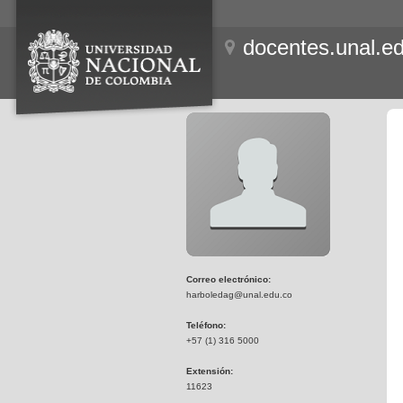
docentes.unal.e
Correo electrónico:
harboledag@unal.edu.co
Teléfono:
+57 (1) 316 5000
Extensión:
11623