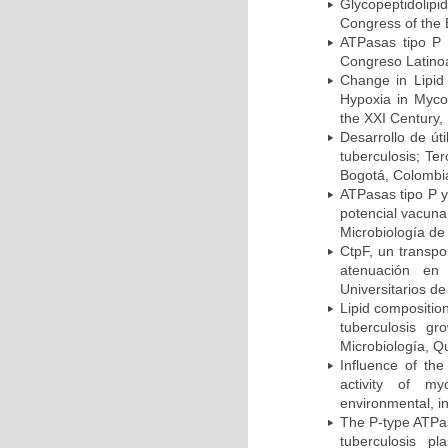
Glycopeptidolipi
Congress of the 
ATPasas tipo P 
Congreso Latinoa
Change in Lipid
Hypoxia in Mycob
the XXI Century,
Desarrollo de út
tuberculosis; Te
Bogotá, Colombi
ATPasas tipo P 
potencial vacuna
Microbiología de
CtpF, un transp
atenuación en 
Universitarios d
Lipid compositio
tuberculosis g
Microbiología, Q
Influence of th
activity of my
environmental, i
The P-type ATPas
tuberculosis p