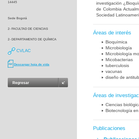
14445
investigación ¿Bioqu
de Colombia Actualme
Sociedad Latinoameric
Sede Bogotá
2- FACULTAD DE CIENCIAS
Áreas de interés
2- DEPARTAMENTO DE QUÍMICA
Bioquímica
Microbiología
CVLAC
Microbiología mo
Micobacterias
Descargar hoja de vida
tuberculosis
vacunas
diseño de antitu
Regresar
Áreas de investigac
Ciencias biológi
Biotecnología en
Publicaciones