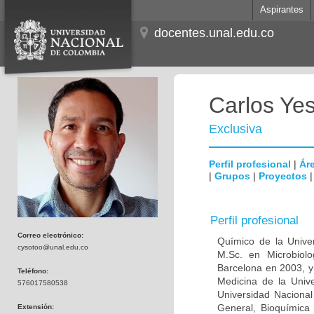
Aspirantes
docentes.unal.edu.co
Carlos Ye
Exclusiva
Perfil profesional
|
Áre
|
Grupos
|
Proyectos
Perfil profesional
Correo electrónico:
Químico de la Unive
cysotoo@unal.edu.co
M.Sc. en Microbiolo
Barcelona en 2003, y
Teléfono:
Medicina de la Univ
576017580538
Universidad Naciona
General, Bioquímica 
Extensión: