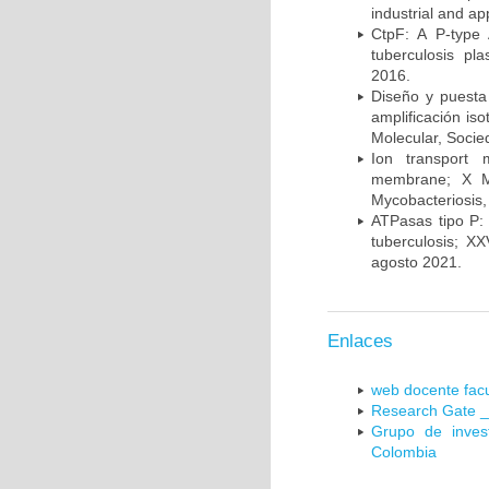
industrial and a
CtpF: A P-type
tuberculosis p
2016.
Diseño y puesta
amplificación is
Molecular, Socie
Ion transport 
membrane; X Me
Mycobacteriosis,
ATPasas tipo P: 
tuberculosis; X
agosto 2021.
Enlaces
web docente facu
Research Gate _
Grupo de inves
Colombia