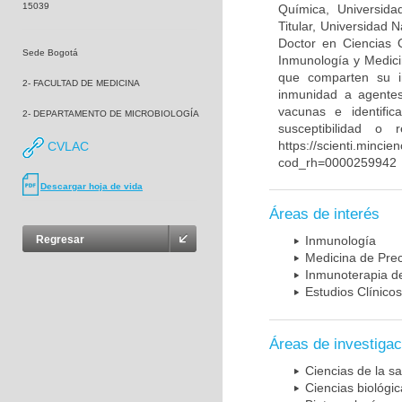
15039
Química, Universida
Titular, Universidad
Doctor en Ciencias 
Sede Bogotá
Inmunología y Medici
que comparten su in
2- FACULTAD DE MEDICINA
inmunidad a agentes 
vacunas e identifi
2- DEPARTAMENTO DE MICROBIOLOGÍA
susceptibilidad o
https://scienti.mincie
CVLAC
cod_rh=0000259942
Descargar hoja de vida
Áreas de interés
Regresar
Inmunología
Medicina de Prec
Inmunoterapia d
Estudios Clínicos
Áreas de investigac
Ciencias de la sa
Ciencias biológi