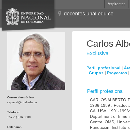
Aspirantes
docentes.unal.edu.co
Carlos Alb
Exclusiva
Perfil profesional
|
Áre
|
Grupos
|
Proyectos
Perfil profesional
Correo electrónico:
CARLOS ALBERTO PAR
caparral@unal.edu.co
1986-1989 : Posdocto
CA. USA. 1991-1996: 
Teléfono:
Department of Inmuno
+57 (1) 316 5000
Centre OMS, Univers
Fundación Instituto
Extensión: