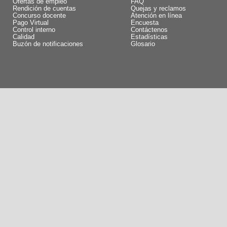
Ofertas de empleo
FAQ
Rendición de cuentas
Quejas y reclamos
Concurso docente
Atención en línea
Pago Virtual
Encuesta
Control interno
Contáctenos
Calidad
Estadísticas
Buzón de notificaciones
Glosario