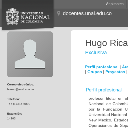
Aspirantes
docentes.unal.edu.co
Hugo Rica
Exclusiva
Perfil profesional
|
Áre
|
Grupos
|
Proyectos
Correo electrónico:
Perfil profesional
hrzear@unal.edu.co
profesor titular en 
Teléfono:
Nacional de Colombi
+57 (1) 316 5000
por la Fundación Un
Extensión:
Universidad Nacional 
14303
New Mexico, Estados
Operaciones de Separ