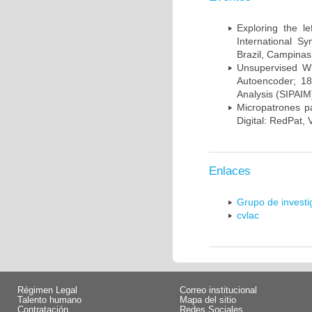
Exploring the l
International S
Brazil, Campinas
Unsupervised Whi
Autoencoder; 18
Analysis (SIPAIM
Micropatrones p
Digital: RedPat, 
Enlaces
Grupo de invest
cvlac
Régimen Legal
Correo institucional
Talento humano
Mapa del sitio
Contratación
Redes Sociales