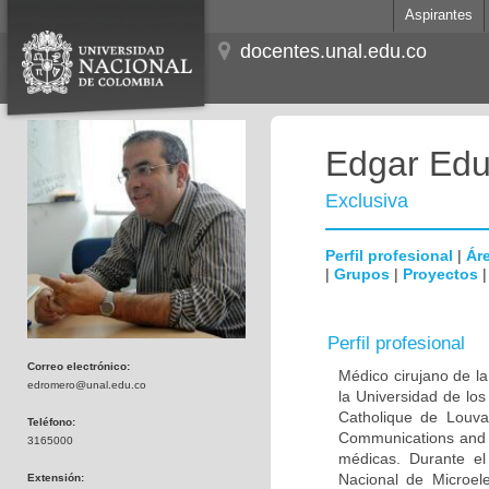
Aspirantes
docentes.unal.edu.co
Edgar Edu
Exclusiva
Perfil profesional
|
Áre
|
Grupos
|
Proyectos
Perfil profesional
Correo electrónico:
Médico cirujano de la
edromero@unal.edu.co
la Universidad de los
Catholique de Louva
Teléfono:
Communications and 
3165000
médicas. Durante e
Nacional de Microel
Extensión: