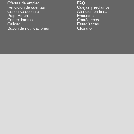
Ofertas de empleo
FAQ
Rendición de cuentas
Quejas y reclamos
Concurso docente
Atención en línea
Pago Virtual
Encuesta
Control interno
Contáctenos
Calidad
Estadísticas
Buzón de notificaciones
Glosario