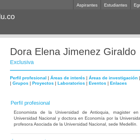
Aspirantes
Estudiantes
Eg
du.co
Dora Elena Jimenez Giraldo
Exclusiva
Perfil profesional
|
Áreas de interés
|
Áreas de investigación
|
Grupos
|
Proyectos
|
Laboratorios
|
Eventos
|
Enlaces
Perfil profesional
Economista de la Universidad de Antioquia, magister e
Universidad Nacional y doctora en Economía por la Universid
profesora Asociada de la Universidad Nacional, sede Medellín.