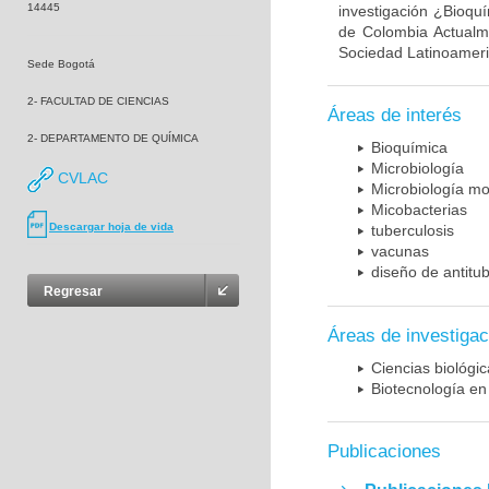
14445
investigación ¿Bioqu
de Colombia Actualme
Sociedad Latinoameric
Sede Bogotá
2- FACULTAD DE CIENCIAS
Áreas de interés
2- DEPARTAMENTO DE QUÍMICA
Bioquímica
Microbiología
CVLAC
Microbiología mo
Micobacterias
Descargar hoja de vida
tuberculosis
vacunas
diseño de antitu
Regresar
Áreas de investigac
Ciencias biológi
Biotecnología en
Publicaciones