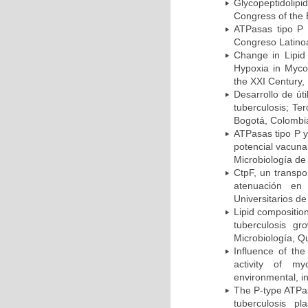
Glycopeptidolipi
Congress of the 
ATPasas tipo P 
Congreso Latinoa
Change in Lipid
Hypoxia in Mycob
the XXI Century,
Desarrollo de út
tuberculosis; Te
Bogotá, Colombi
ATPasas tipo P 
potencial vacuna
Microbiología de
CtpF, un transp
atenuación en 
Universitarios d
Lipid compositio
tuberculosis g
Microbiología, Q
Influence of th
activity of my
environmental, i
The P-type ATPas
tuberculosis p