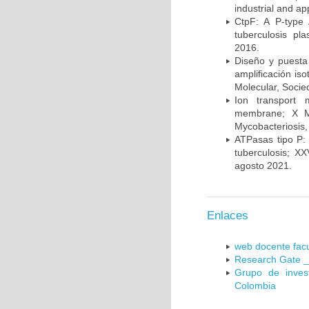
industrial and a
CtpF: A P-type
tuberculosis p
2016.
Diseño y puesta
amplificación is
Molecular, Socie
Ion transport 
membrane; X Me
Mycobacteriosis,
ATPasas tipo P: 
tuberculosis; X
agosto 2021.
Enlaces
web docente facu
Research Gate _
Grupo de inves
Colombia