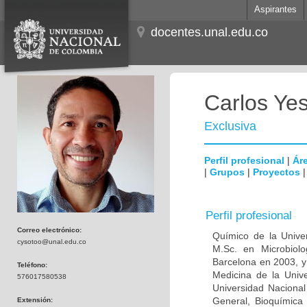
Aspirantes
docentes.unal.edu.co
Carlos Ye
Exclusiva
Perfil profesional
|
Áre
|
Grupos
|
Proyectos
Perfil profesional
Correo electrónico:
Químico de la Unive
cysotoo@unal.edu.co
M.Sc. en Microbiolo
Barcelona en 2003, y
Teléfono:
Medicina de la Univ
576017580538
Universidad Naciona
General, Bioquímica 
Extensión: