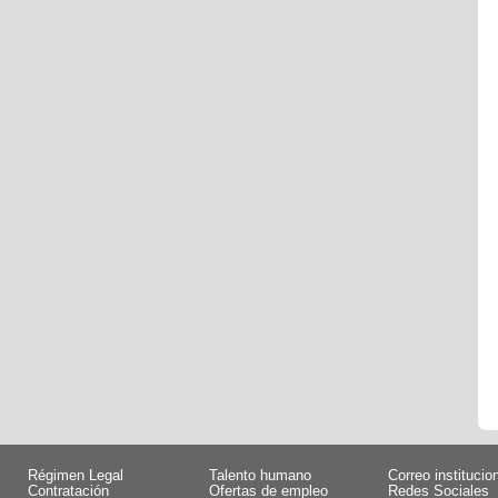
Régimen Legal
Talento humano
Correo institucio
Contratación
Ofertas de empleo
Redes Sociales