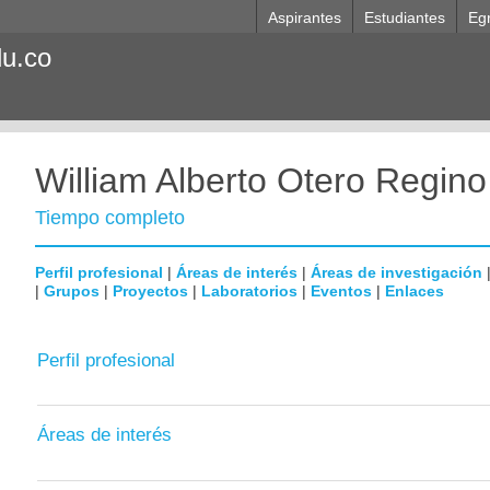
Aspirantes
Estudiantes
Eg
du.co
William Alberto Otero Regino
Tiempo completo
Perfil profesional
|
Áreas de interés
|
Áreas de investigación
|
Grupos
|
Proyectos
|
Laboratorios
|
Eventos
|
Enlaces
Perfil profesional
Áreas de interés