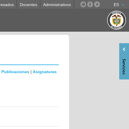
resados
Docentes
Administrativos
ES
|
Publicaciones
|
Asignaturas