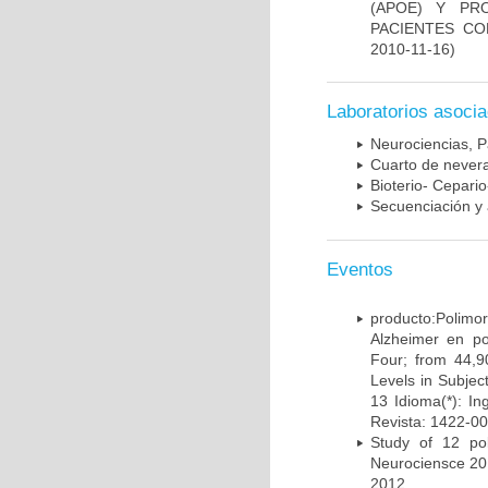
(APOE) Y PR
PACIENTES C
2010-11-16)
Laboratorios asoci
Neurociencias, P
Cuarto de nevera
Bioterio- Cepario
Secuenciación y 
Eventos
producto:Poli
Alzheimer en po
Four; from 44,9
Levels in Subject
13 Idioma(*): In
Revista: 1422-00
Study of 12 pol
Neurociensce 20
2012.