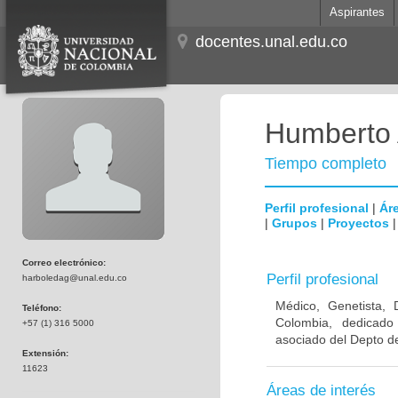
Aspirantes
docentes.unal.edu.co
Humberto 
Tiempo completo
Perfil profesional
|
Áre
|
Grupos
|
Proyectos
Correo electrónico:
Perfil profesional
harboledag@unal.edu.co
Médico, Genetista, 
Teléfono:
Colombia, dedicado
+57 (1) 316 5000
asociado del Depto de
Extensión:
11623
Áreas de interés