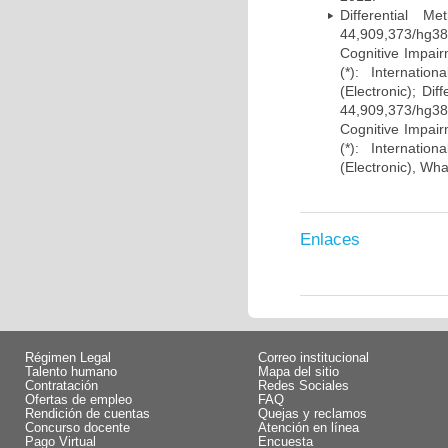
Differential 
44,909,373/hg38)
Cognitive Impairm
(*): Internati
(Electronic); Di
44,909,373/hg38)
Cognitive Impairm
(*): Internati
(Electronic), Wh
Enlaces
Régimen Legal
Correo institucional
Talento humano
Mapa del sitio
Contratación
Redes Sociales
Ofertas de empleo
FAQ
Rendición de cuentas
Quejas y reclamos
Concurso docente
Atención en línea
Pago Virtual
Encuesta