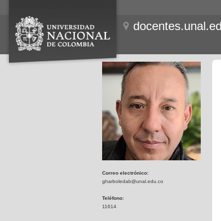
docentes.unal.e
Correo electrónico:
gharboledab@unal.edu.co
Teléfono:
11614