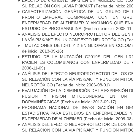
EFECTO DE 6-OHDA E IGF-1 EN UN MODELO DE NE
SU RELACIÓN CON LA VÍA PI3K/AKT
(Fecha de inicio: 20
CARACTERIZACIÓN GENÉTICA DE UN GRUPO DE 
FRONTOTEMPORAL COMPARADA CON UN GRU
ENFERMEDAD DE ALZHEIMER Y ANCIANOS QUE EN
ESTUDIO DE PROGRANULINA.
(Fecha de inicio: 2008-11
ANÁLISIS DEL EFECTO NEUROPROTECTOR DEL GEN 
LA VÍA PI3K/AKT EN UN CONTEXTO NEUROTÓXICO
(Fec
--MUTACIONES DE IDH1 Y 2 EN GLIOMAS EN COLOMB
de inicio: 2013-09-16)
ESTUDIO DE LA MUTACIÓN G2019S DEL GEN LR
PACIENTES COLOMBIANOS CON ENFERMEDAD DE 
2008-11-09)
ANÁLISIS DEL EFECTO NEUROPROTECTOR DE LOS GEN
SU RELACIÓN CON LA VÍA PI3K/AKT Y FUNCIÓN MIT
NEUROTÓXICO
(Fecha de inicio: 2006-08-01)
EVALUACIÓN DE LA DISMINUCIÓN DE LA EXPRESIÓN 
FUSIÓN Y FISIÓN MITOCONDRIAL EN UN
DOPAMINÉRGICAS
(Fecha de inicio: 2012-09-17)
PROGRAMA NACIONAL DE INVESTIGACIÓN EN GEN
ESTADÍSTICA PARA ESTUDIOS EN ENFERMEDADES NE
ENFERMEDAD DE ALZHEIMER
(Fecha de inicio: 2009-08
ANÁLISIS DEL EFECTO NEUROPROTECTOR DE LOS GEN
SU RELACIÓN CON LA VÍA PI3K/AKT Y FUNCIÓN MIT