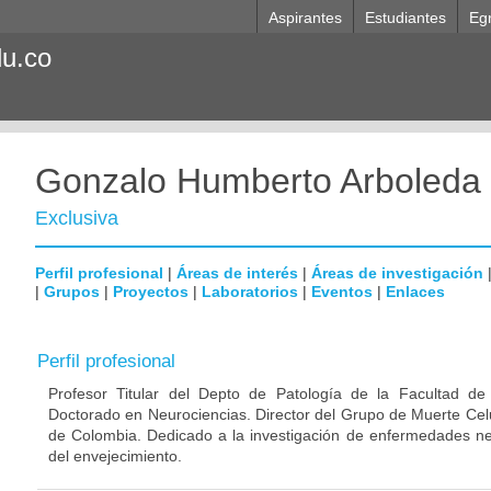
Aspirantes
Estudiantes
Eg
du.co
Gonzalo Humberto Arboleda
Exclusiva
Perfil profesional
|
Áreas de interés
|
Áreas de investigación
|
Grupos
|
Proyectos
|
Laboratorios
|
Eventos
|
Enlaces
Perfil profesional
Profesor Titular del Depto de Patología de la Facultad de
Doctorado en Neurociencias. Director del Grupo de Muerte Celu
de Colombia. Dedicado a la investigación de enfermedades ne
del envejecimiento.