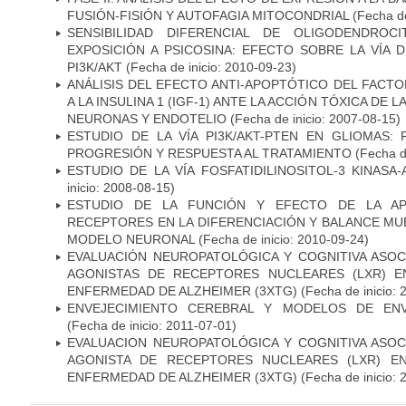
FUSIÓN-FISIÓN Y AUTOFAGIA MITOCONDRIAL
(Fecha de
SENSIBILIDAD DIFERENCIAL DE OLIGODENDRO
EXPOSICIÓN A PSICOSINA: EFECTO SOBRE LA VÍA 
PI3K/AKT
(Fecha de inicio: 2010-09-23)
ANÁLISIS DEL EFECTO ANTI-APOPTÓTICO DEL FACTO
A LA INSULINA 1 (IGF-1) ANTE LA ACCIÓN TÓXICA DE
NEURONAS Y ENDOTELIO
(Fecha de inicio: 2007-08-15)
ESTUDIO DE LA VÍA PI3K/AKT-PTEN EN GLIOMAS: R
PROGRESIÓN Y RESPUESTA AL TRATAMIENTO
(Fecha de
ESTUDIO DE LA VÍA FOSFATIDILINOSITOL-3 KINASA
inicio: 2008-08-15)
ESTUDIO DE LA FUNCIÓN Y EFECTO DE LA AP
RECEPTORES EN LA DIFERENCIACIÓN Y BALANCE MU
MODELO NEURONAL
(Fecha de inicio: 2010-09-24)
EVALUACIÓN NEUROPATOLÓGICA Y COGNITIVA ASOC
AGONISTAS DE RECEPTORES NUCLEARES (LXR) 
ENFERMEDAD DE ALZHEIMER (3XTG)
(Fecha de inicio: 
ENVEJECIMIENTO CEREBRAL Y MODELOS DE ENV
(Fecha de inicio: 2011-07-01)
EVALUACION NEUROPATOLÓGICA Y COGNITIVA ASOC
AGONISTA DE RECEPTORES NUCLEARES (LXR) E
ENFERMEDAD DE ALZHEIMER (3XTG)
(Fecha de inicio: 