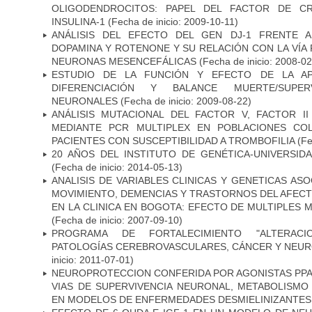
OLIGODENDROCITOS: PAPEL DEL FACTOR DE CR
INSULINA-1
(Fecha de inicio: 2009-10-11)
ANÁLISIS DEL EFECTO DEL GEN DJ-1 FRENTE A 
DOPAMINA Y ROTENONE Y SU RELACIÓN CON LA VÍA 
NEURONAS MESENCEFÁLICAS
(Fecha de inicio: 2008-0
ESTUDIO DE LA FUNCIÓN Y EFECTO DE LA AP
DIFERENCIACIÓN Y BALANCE MUERTE/SUPE
NEURONALES
(Fecha de inicio: 2009-08-22)
ANÁLISIS MUTACIONAL DEL FACTOR V, FACTOR I
MEDIANTE PCR MULTIPLEX EN POBLACIONES CO
PACIENTES CON SUSCEPTIBILIDAD A TROMBOFILIA
(Fe
20 AÑOS DEL INSTITUTO DE GENÉTICA-UNIVERSID
(Fecha de inicio: 2014-05-13)
ANALISIS DE VARIABLES CLINICAS Y GENETICAS AS
MOVIMIENTO, DEMENCIAS Y TRASTORNOS DEL AFEC
EN LA CLINICA EN BOGOTA: EFECTO DE MULTIPLES
(Fecha de inicio: 2007-09-10)
PROGRAMA DE FORTALECIMIENTO "ALTERAC
PATOLOGÍAS CEREBROVASCULARES, CÁNCER Y NEU
inicio: 2011-07-01)
NEUROPROTECCION CONFERIDA POR AGONISTAS PPAR
VIAS DE SUPERVIVENCIA NEURONAL, METABOLISMO
EN MODELOS DE ENFERMEDADES DESMIELINIZANTES