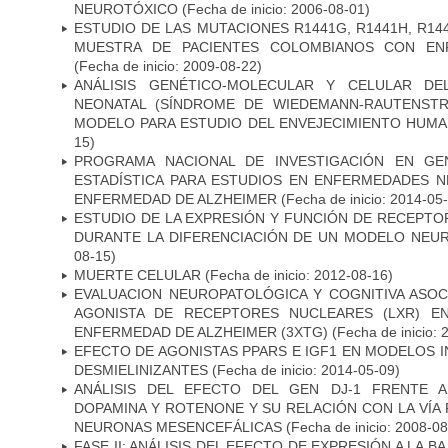
NEUROTÓXICO
(Fecha de inicio: 2006-08-01)
ESTUDIO DE LAS MUTACIONES R1441G, R1441H, R14
MUESTRA DE PACIENTES COLOMBIANOS CON EN
(Fecha de inicio: 2009-08-22)
ANÁLISIS GENÉTICO-MOLECULAR Y CELULAR DE
NEONATAL (SÍNDROME DE WIEDEMANN-RAUTENSTR
MODELO PARA ESTUDIO DEL ENVEJECIMIENTO HUM
15)
PROGRAMA NACIONAL DE INVESTIGACIÓN EN GEN
ESTADÍSTICA PARA ESTUDIOS EN ENFERMEDADES NE
ENFERMEDAD DE ALZHEIMER
(Fecha de inicio: 2014-05
ESTUDIO DE LA EXPRESIÓN Y FUNCIÓN DE RECEPTO
DURANTE LA DIFERENCIACIÓN DE UN MODELO NEU
08-15)
MUERTE CELULAR
(Fecha de inicio: 2012-08-16)
EVALUACION NEUROPATOLÓGICA Y COGNITIVA ASOC
AGONISTA DE RECEPTORES NUCLEARES (LXR) E
ENFERMEDAD DE ALZHEIMER (3XTG)
(Fecha de inicio: 
EFECTO DE AGONISTAS PPARS E IGF1 EN MODELOS 
DESMIELINIZANTES
(Fecha de inicio: 2014-05-09)
ANÁLISIS DEL EFECTO DEL GEN DJ-1 FRENTE A 
DOPAMINA Y ROTENONE Y SU RELACIÓN CON LA VÍA 
NEURONAS MESENCEFÁLICAS
(Fecha de inicio: 2008-0
FASE II: ANÁLISIS DEL EFECTO DE EXPRESIÓN A LA B