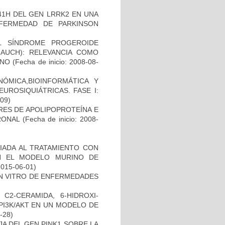
41H DEL GEN LRRK2 EN UNA
FERMEDAD DE PARKINSON
L SÍNDROME PROGEROIDE
AUCH): RELEVANCIA COMO
ANO
(Fecha de inicio: 2008-08-
ÓMICA,BIOINFORMÁTICA Y
UROSIQUIÁTRICAS. FASE I:
-09)
RES DE APOLIPOPROTEÍNA E
RONAL
(Fecha de inicio: 2008-
IADA AL TRATAMIENTO CON
N EL MODELO MURINO DE
2015-06-01)
IN VITRO DE ENFERMEDADES
C2-CERAMIDA, 6-HIDROXI-
PI3K/AKT EN UN MODELO DE
8-28)
AJA DEL GEN PINK1 SOBRE LA