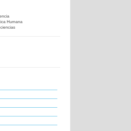
rencia
ética Humana
ociencias