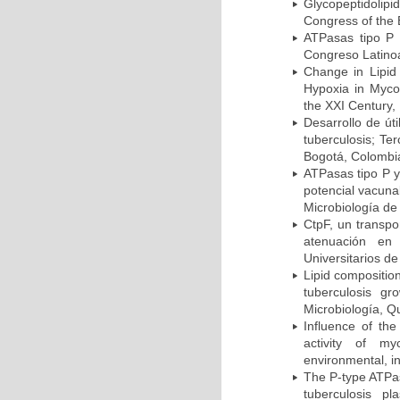
Glycopeptidolipi
Congress of the 
ATPasas tipo P 
Congreso Latinoa
Change in Lipid
Hypoxia in Mycob
the XXI Century,
Desarrollo de út
tuberculosis; Te
Bogotá, Colombi
ATPasas tipo P 
potencial vacuna
Microbiología de
CtpF, un transp
atenuación en 
Universitarios d
Lipid compositio
tuberculosis g
Microbiología, Q
Influence of th
activity of my
environmental, i
The P-type ATPas
tuberculosis p