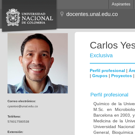
Aspirantes
docentes.unal.edu.co
Carlos Ye
Exclusiva
Perfil profesional
|
Áre
|
Grupos
|
Proyectos
Perfil profesional
Correo electrónico:
Químico de la Unive
cysotoo@unal.edu.co
M.Sc. en Microbiolo
Barcelona en 2003, y
Teléfono:
Medicina de la Univ
576017580538
Universidad Naciona
General, Bioquímica 
Extensión: