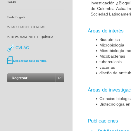
14445
investigación ¿Bioqu
de Colombia Actualme
Sociedad Latinoameric
Sede Bogotá
2- FACULTAD DE CIENCIAS
Áreas de interés
2- DEPARTAMENTO DE QUÍMICA
Bioquímica
Microbiología
CVLAC
Microbiología mo
Micobacterias
Descargar hoja de vida
tuberculosis
vacunas
diseño de antitu
Regresar
Áreas de investigac
Ciencias biológi
Biotecnología en
Publicaciones