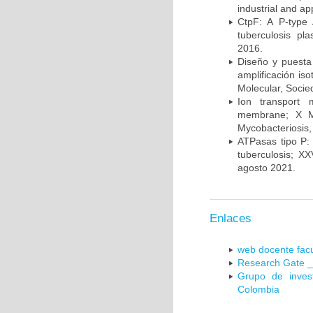
industrial and a
CtpF: A P-type
tuberculosis p
2016.
Diseño y puesta
amplificación is
Molecular, Socie
Ion transport 
membrane; X Me
Mycobacteriosis,
ATPasas tipo P: 
tuberculosis; X
agosto 2021.
Enlaces
web docente facu
Research Gate _
Grupo de inves
Colombia