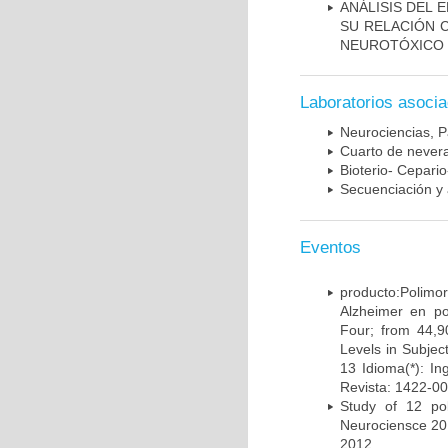
ANÁLISIS DEL 
SU RELACIÓN C
NEUROTÓXICO
Laboratorios asoci
Neurociencias, P
Cuarto de nevera
Bioterio- Cepario
Secuenciación y 
Eventos
producto:Poli
Alzheimer en po
Four; from 44,9
Levels in Subject
13 Idioma(*): In
Revista: 1422-00
Study of 12 pol
Neurociensce 20
2012.