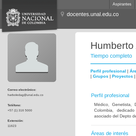
Aspirantes
docentes.unal.edu.co
Humberto 
Tiempo completo
Perfil profesional
|
Áre
|
Grupos
|
Proyectos
Correo electrónico:
Perfil profesional
harboledag@unal.edu.co
Médico, Genetista, 
Teléfono:
Colombia, dedicado
+57 (1) 316 5000
asociado del Depto de
Extensión:
11623
Áreas de interés