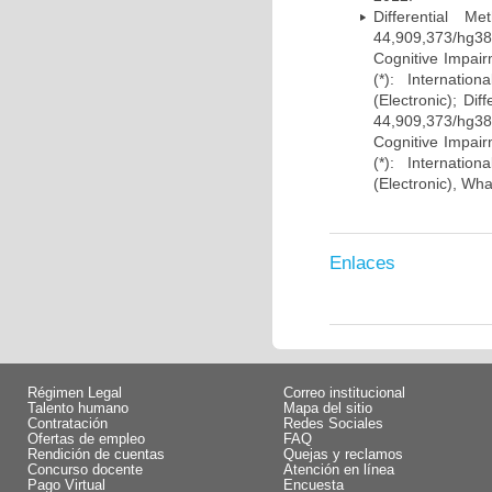
Differential 
44,909,373/hg38)
Cognitive Impairm
(*): Internati
(Electronic); Di
44,909,373/hg38)
Cognitive Impairm
(*): Internati
(Electronic), Wh
Enlaces
Régimen Legal
Correo institucional
Talento humano
Mapa del sitio
Contratación
Redes Sociales
Ofertas de empleo
FAQ
Rendición de cuentas
Quejas y reclamos
Concurso docente
Atención en línea
Pago Virtual
Encuesta