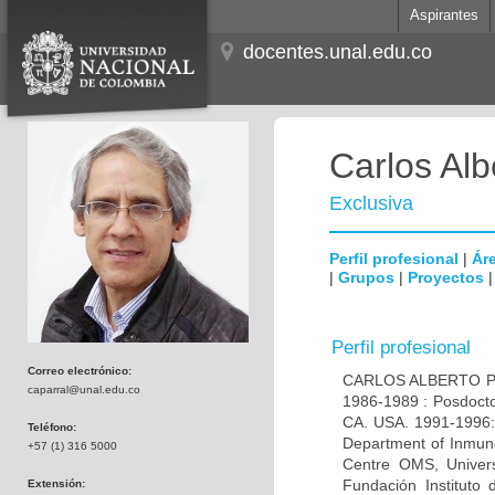
Aspirantes
docentes.unal.edu.co
Carlos Alb
Exclusiva
Perfil profesional
|
Áre
|
Grupos
|
Proyectos
Perfil profesional
Correo electrónico:
CARLOS ALBERTO PAR
caparral@unal.edu.co
1986-1989 : Posdocto
CA. USA. 1991-1996: 
Teléfono:
Department of Inmuno
+57 (1) 316 5000
Centre OMS, Univers
Fundación Instituto
Extensión: