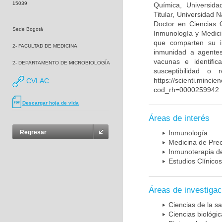
15039
Química, Universida
Titular, Universidad
Doctor en Ciencias 
Sede Bogotá
Inmunología y Medici
que comparten su in
2- FACULTAD DE MEDICINA
inmunidad a agentes 
vacunas e identifi
2- DEPARTAMENTO DE MICROBIOLOGÍA
susceptibilidad o
https://scienti.mincie
CVLAC
cod_rh=0000259942
Descargar hoja de vida
Áreas de interés
Regresar
Inmunología
Medicina de Prec
Inmunoterapia d
Estudios Clínicos
Áreas de investigac
Ciencias de la sa
Ciencias biológi