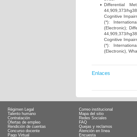
Differential 
44,909,373/hg38)
Cognitive Impairm
(*): Internati
(Electronic); Di
44,909,373/hg38)
Cognitive Impairm
(*): Internati
(Electronic), Wh
Enlaces
Régimen Legal
Correo institucional
Talento humano
Mapa del sitio
Contratación
Redes Sociales
Ofertas de empleo
FAQ
Rendición de cuentas
Quejas y reclamos
Concurso docente
Atención en línea
Pago Virtual
Encuesta