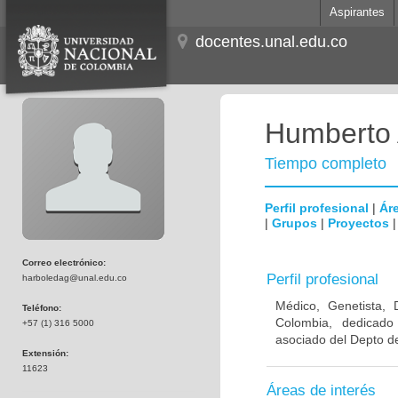
Aspirantes
docentes.unal.edu.co
Humberto 
Tiempo completo
Perfil profesional
|
Áre
|
Grupos
|
Proyectos
Correo electrónico:
Perfil profesional
harboledag@unal.edu.co
Médico, Genetista, 
Teléfono:
Colombia, dedicado
+57 (1) 316 5000
asociado del Depto de
Extensión:
11623
Áreas de interés