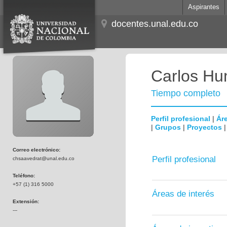
Aspirantes
docentes.unal.edu.co
Carlos Hum
Tiempo completo
Perfil profesional
|
Áre
|
Grupos
|
Proyectos
Correo electrónico:
Perfil profesional
chsaavedrat@unal.edu.co
Teléfono:
+57 (1) 316 5000
Áreas de interés
Extensión:
---