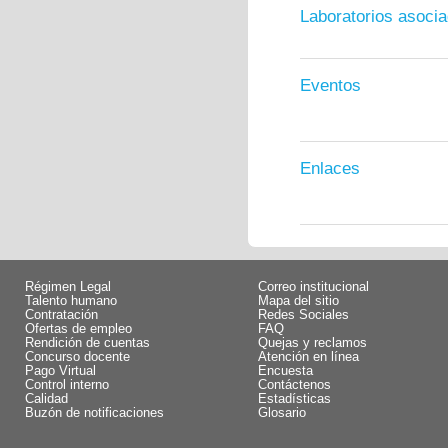
Laboratorios asoci
Eventos
Enlaces
Régimen Legal
Correo institucional
Talento humano
Mapa del sitio
Contratación
Redes Sociales
Ofertas de empleo
FAQ
Rendición de cuentas
Quejas y reclamos
Concurso docente
Atención en línea
Pago Virtual
Encuesta
Control interno
Contáctenos
Calidad
Estadísticas
Buzón de notificaciones
Glosario