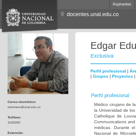
Aspirantes
docentes.unal.edu.co
Edgar Edu
Exclusiva
Perfil profesional
|
Áre
|
Grupos
|
Proyectos
Perfil profesional
Correo electrónico:
Médico cirujano de la
edromero@unal.edu.co
la Universidad de los
Catholique de Louva
Teléfono:
Communications and 
3165000
médicas. Durante e
Nacional de Microel
Extensión: