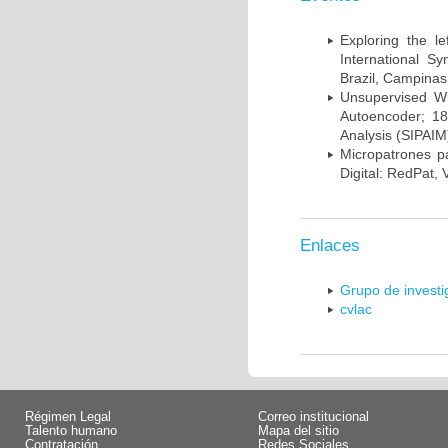
Exploring the l
International S
Brazil, Campinas
Unsupervised Whi
Autoencoder; 18
Analysis (SIPAIM
Micropatrones p
Digital: RedPat, 
Enlaces
Grupo de invest
cvlac
Régimen Legal
Correo institucional
Talento humano
Mapa del sitio
Contratación
Redes Sociales