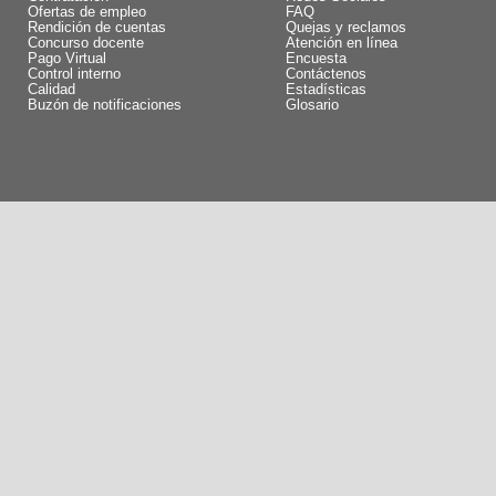
Ofertas de empleo
FAQ
Rendición de cuentas
Quejas y reclamos
Concurso docente
Atención en línea
Pago Virtual
Encuesta
Control interno
Contáctenos
Calidad
Estadísticas
Buzón de notificaciones
Glosario