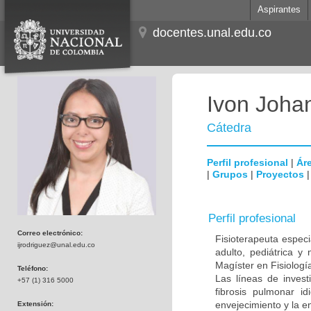
Aspirantes
docentes.unal.edu.co
Ivon Joha
Cátedra
Perfil profesional
|
Áre
|
Grupos
|
Proyectos
Perfil profesional
Correo electrónico:
Fisioterapeuta especi
ijrodriguez@unal.edu.co
adulto, pediátrica y
Magíster en Fisiolog
Teléfono:
Las líneas de inves
+57 (1) 316 5000
fibrosis pulmonar id
envejecimiento y la e
Extensión: