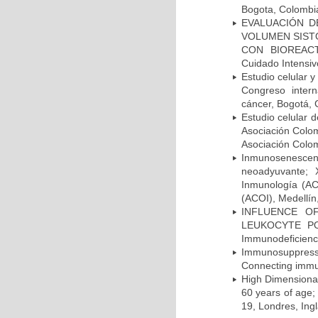
Bogota, Colombia
EVALUACIÓN DE
VOLUMEN SIST
CON BIOREACTA
Cuidado Intensi
Estudio celular
Congreso intern
cáncer, Bogotá, 
Estudio celular 
Asociación Colom
Asociación Colo
Inmunosenescenc
neoadyuvante; 
Inmunología (AC
(ACOI), Medellín
INFLUENCE O
LEUKOCYTE POPU
Immunodeficienci
Immunosuppressi
Connecting immun
High Dimensional
60 years of age;
19, Londres, Ing