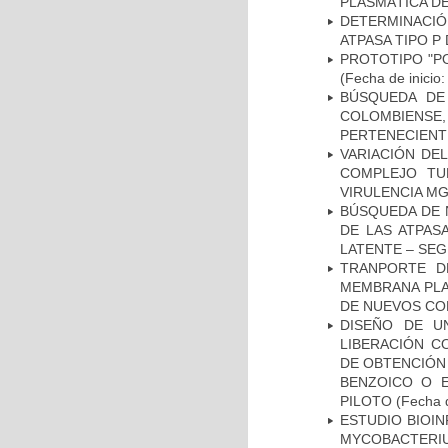
PLASMÁTICA D
DETERMINACI
ATPASA TIPO 
PROTOTIPO "P
(Fecha de inicio
BÚSQUEDA DE
COLOMBIENS
PERTENECIENT
VARIACIÓN DE
COMPLEJO TU
VIRULENCIA M
BÚSQUEDA DE 
DE LAS ATPAS
LATENTE – SE
TRANPORTE D
MEMBRANA PLAS
DE NUEVOS C
DISEÑO DE U
LIBERACIÓN C
DE OBTENCIÓN
BENZOICO O E
PILOTO
(Fecha d
ESTUDIO BIOIN
MYCOBACTERIU