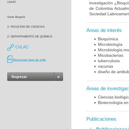
14445
investigación ¿Bioqu
de Colombia Actualme
Sociedad Latinoameric
Sede Bogotá
2- FACULTAD DE CIENCIAS
Áreas de interés
2- DEPARTAMENTO DE QUÍMICA
Bioquímica
Microbiología
CVLAC
Microbiología mo
Micobacterias
Descargar hoja de vida
tuberculosis
vacunas
diseño de antitu
Regresar
Áreas de investigac
Ciencias biológi
Biotecnología en
Publicaciones