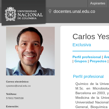
Aspirantes
docentes.unal.edu.co
Carlos Ye
Exclusiva
Perfil profesional
|
Áre
|
Grupos
|
Proyectos
Perfil profesional
Correo electrónico:
Químico de la Unive
cysotoo@unal.edu.co
M.Sc. en Microbiolo
Barcelona en 2003, y
Teléfono:
Medicina de la Univ
576017580538
Universidad Naciona
General, Bioquímica 
Extensión: