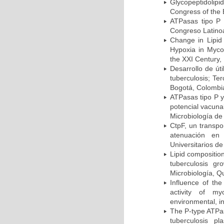
Glycopeptidolipi
Congress of the 
ATPasas tipo P 
Congreso Latinoa
Change in Lipid
Hypoxia in Mycob
the XXI Century,
Desarrollo de út
tuberculosis; Te
Bogotá, Colombi
ATPasas tipo P 
potencial vacuna
Microbiología de
CtpF, un transp
atenuación en 
Universitarios d
Lipid compositio
tuberculosis g
Microbiología, Q
Influence of th
activity of my
environmental, i
The P-type ATPas
tuberculosis p