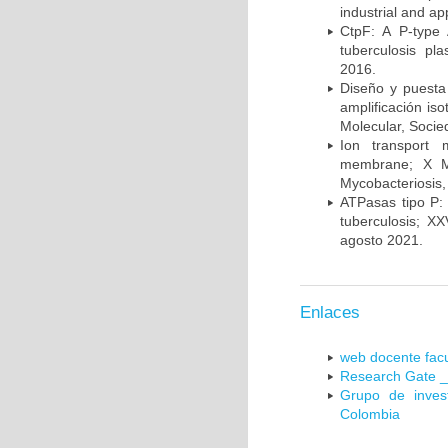
industrial and a
CtpF: A P-type
tuberculosis p
2016.
Diseño y puesta
amplificación is
Molecular, Socie
Ion transport 
membrane; X Me
Mycobacteriosis,
ATPasas tipo P: 
tuberculosis; X
agosto 2021.
Enlaces
web docente facu
Research Gate _
Grupo de inves
Colombia