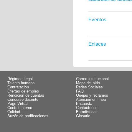
Eventos
Enlaces
Régimen Legal
Correo institucional
Talento humano
Mapa del sitio
Contratación
Redes Sociales
Ofertas de empleo
FAQ
Rendición de cuentas
Quejas y reclamos
Concurso docente
Atención en línea
Pago Virtual
Encuesta
Control interno
Contáctenos
Calidad
Estadísticas
Buzón de notificaciones
Glosario