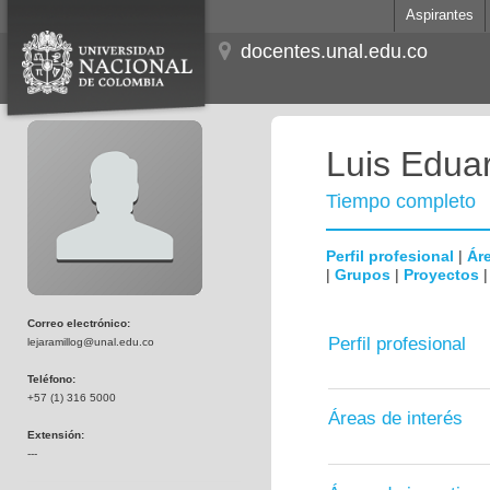
Aspirantes
docentes.unal.edu.co
Luis Edua
Tiempo completo
Perfil profesional
|
Áre
|
Grupos
|
Proyectos
Correo electrónico:
Perfil profesional
lejaramillog@unal.edu.co
Teléfono:
+57 (1) 316 5000
Áreas de interés
Extensión:
---