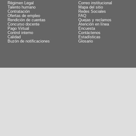
Régimen Legal
Correo institucional
Talento humano
Mapa del sitio
Contratación
Redes Sociales
Ofertas de empleo
FAQ
Rendición de cuentas
Quejas y reclamos
Concurso docente
Atención en línea
Pago Virtual
Encuesta
Control interno
Contáctenos
Calidad
Estadísticas
Buzón de notificaciones
Glosario