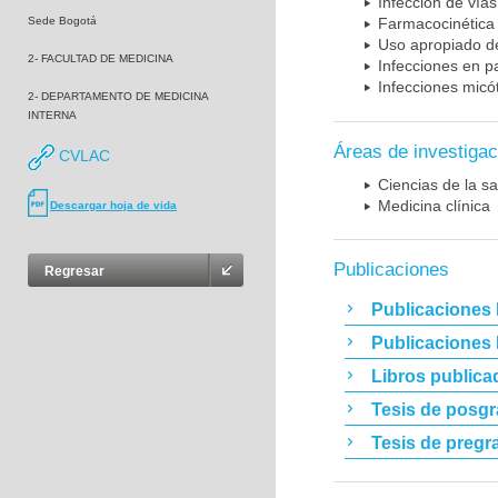
Infección de vías
Sede Bogotá
Farmacocinética 
Uso apropiado d
2- FACULTAD DE MEDICINA
Infecciones en p
Infecciones micó
2- DEPARTAMENTO DE MEDICINA
INTERNA
Áreas de investigac
CVLAC
Ciencias de la sa
Medicina clínica
Descargar hoja de vida
Publicaciones
Regresar
Publicaciones 
Publicaciones
Libros publica
Tesis de posg
Tesis de pregr