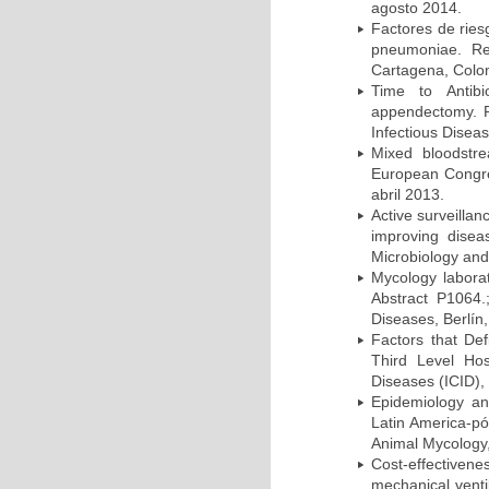
agosto 2014.
Factores de ries
pneumoniae. Re
Cartagena, Colo
Time to Antibio
appendectomy. P
Infectious Disea
Mixed bloodstr
European Congres
abril 2013.
Active surveillan
improving dise
Microbiology and 
Mycology laborat
Abstract P1064.
Diseases, Berlín,
Factors that Def
Third Level Hos
Diseases (ICID), 
Epidemiology and
Latin America-pó
Animal Mycology,
Cost-effectivene
mechanical vent