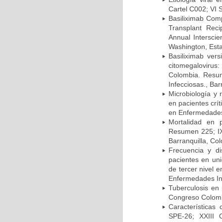
Cartel C002; VI 
Basiliximab Comp
Transplant Reci
Annual Intersci
Washington, Est
Basiliximab vers
citomegalovirus:
Colombia. Resum
Infecciosas., Ba
Microbiología y 
en pacientes crí
en Enfermedades 
Mortalidad en 
Resumen 225; IX
Barranquilla, Co
Frecuencia y d
pacientes en uni
de tercer nivel 
Enfermedades Inf
Tuberculosis en
Congreso Colomb
Características
SPE-26; XXIII 