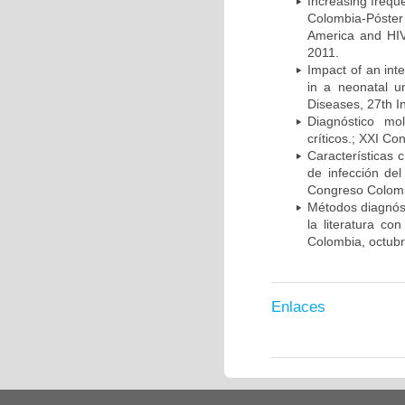
Increasing frequ
Colombia-Póster
America and HIV
2011.
Impact of an int
in a neonatal u
Diseases, 27th I
Diagnóstico mo
críticos.; XXI C
Características 
de infección del
Congreso Colombi
Métodos diagnóst
la literatura co
Colombia, octub
Enlaces