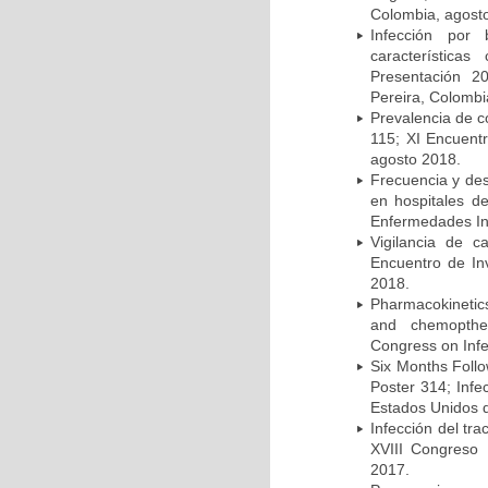
Colombia, agost
Infección por 
característica
Presentación 2
Pereira, Colombi
Prevalencia de c
115; XI Encuent
agosto 2018.
Frecuencia y des
en hospitales d
Enfermedades Inf
Vigilancia de 
Encuentro de In
2018.
Pharmacokinetics
and chemopther
Congress on Infe
Six Months Follow
Poster 314; Infe
Estados Unidos d
Infección del tra
XVIII Congreso
2017.