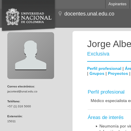
Aspirantes
docentes.unal.edu.co
Jorge Albe
Exclusiva
Perfil profesional
|
Áre
|
Grupos
|
Proyectos
Correo electrónico:
Perfil profesional
jacortesl@unal.edu.co
Médico especialista e
Teléfono:
+57 (1) 316 5000
Extensión:
Áreas de interés
15011
Neumonía por vi