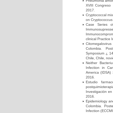
Pneumonia among 
XVIII Congreso
2017.
Cryptococcal mix
on Cryptococcus 
Case Series o
Immunosupress
Immunocompromi
clinical Practice
Citomegalovirus
Colombia. Pos
Symposium ¿ 14th
Chile, Chile, no
Neither Bacteri
Infection in Ca
America (IDSA) 
2016.
Estudio farmac
postquimiotera
Investigación en
2016.
Epidemiology and 
Colombia. Post
Infection (ECCMI