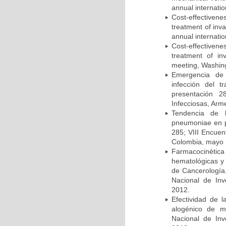
annual internati
Cost-effectivene
treatment of inv
annual internati
Cost-effectiven
treatment of in
meeting, Washing
Emergencia de 
infección del t
presentación 2
Infecciosas, Arm
Tendencia de l
pneumoniae en p
285; VIII Encuen
Colombia, mayo 
Farmacocinétic
hematológicas y n
de Cancerología,
Nacional de Inv
2012.
Efectividad de l
alogénico de me
Nacional de Inv