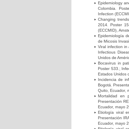
Epidemiology and 
Colombia. Post
Infection (ECCMI
Changing trends
2014. Poster 15
(ECCMID), Amster
Epidemiología d
de Micosis Invas
Viral infection i
Infectious Dise
Unidos de Améric
Bocavirus in pat
Poster 533.; Inf
Estados Unidos d
Incidencia de i
Bogotá. Presenta
Quito, Ecuador,
Mortalidad en 
Presentación RE
Ecuador, mayo 2
Etiología viral
Presentación IRA
Ecuador, mayo 2
Etiología viral