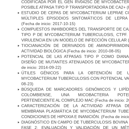
CODIFICADA POR EL GEN RV0425C DE MYCOBACTER
POSIBLE ATPASA TIPO P TRANSPORTADORA DE CA2+
(
ESTUDIO DE CEPAS DE MYCOBACTERIUM LEPRAE 
MÚLTIPLES EPISODIOS SINTOMÁTICOS DE LEPRA
(Fecha de inicio: 2017-10-15)
COMPUESTOS INHIBIDORES DEL TRANSPORTE DE CA
TIPO P DE MYCOBACTERIUM TUBERCULOSIS, CTPF.
VIRULENCIA EN UN MODELO DE INFECCIÓN CELULAR
(
TIOCIANACIÓN DE DERIVADOS DE AMINOPIRIMID
ACTIVIDAD BIOLÓGICA
(Fecha de inicio: 2010-08-05)
POTENCIAL DE LAS ATPASAS TIPO P COMO DIAN
DISEÑO DE MUTANTES ATENUADOS DE MYCOBACTE
de inicio: 2014-09-22)
ÚTILES GÉNICOS PARA LA OBTENCIÓN DE 
MYCOBACTERIUM TUBERCULOSIS CON POTENCIAL V
08-23)
BÚSQUEDA DE MARCADORES GENÓMICOS Y LIPÍD
COLOMBIENSE, UNA MICOBACTERIA POTEN
PERTENECIENTE AL COMPLEJO MAC
(Fecha de inicio: 
CARACTERIZACIÓN DE LA ACTIVIDAD ATPASA D
MEMBRANA PLASMÁTICA DE MYCOBACTERIUM TUBE
CONDICIONES DE HIPOXIA E INANICIÓN.
(Fecha de inici
DIAGNÓSTICO EN CAMPO DE TUBERCULOSIS BOVINA 
FASE 2: EVALUACIÓN Y VALIDACIÓN DE UN MÉ