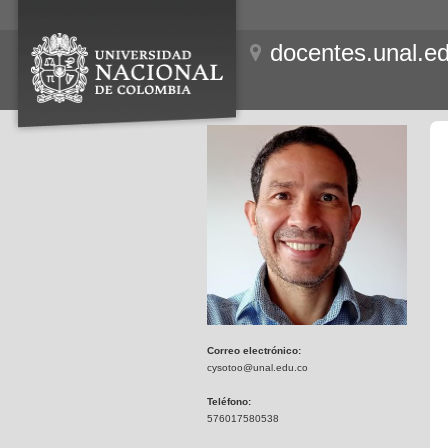
docentes.unal.e
Correo electrónico:
cysotoo@unal.edu.co
Teléfono:
576017580538