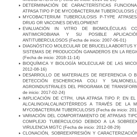
DETERMINACIÓN DE CARACTERÍSTICAS FUNCIONA
ATPASA TIPO P DE MYCOBACTERIUM TUBERCULOSIS
(
MYCOBACTERIUM TUBERCULOSIS P-TYPE ATPASES
DRUG OR VACCINES DEVELOPMENT
EVALUACIÓN IN VITRO DE BIOMOLÉCULAS CO
ANTIMICROBIANA Y SU POSIBLE APLICAC
ANTITUBERCULOSOS
(Fecha de inicio: 2007-06-01)
DIAGNÓSTICO MOLECULAR DE BRUCELLA ABORTUS Y
SISTEMAS DE PRODUCCIÓN GANADEROS EN LA REGI
(Fecha de inicio: 2018-11-14)
BIOQUÍMICA Y BIOLOGÍA MOLECULAR DE LAS MICO
2012-08-16)
DESARROLLO DE MATERIALES DE REFERENCIA O 
DETECCIÓN ESCHERICHIA COLI Y SALMONE
AGROINDUSTRIALES DEL PROGRAMA DE TRANSFOR
de inicio: 2017-02-24)
IMPLICACIÓN DE CTPH, UNA ATPASA TIPO P, EN 
ALCALINO/ALCALINOTÉRREOS A TRAVÉS DE LA 
MYCOBACTERIUM TUBERCULOSIS
(Fecha de inicio: 20
VARIACIÓN DEL COMPORTAMIENTO DE ATPASAS TIP
COMPLEJO TUBERCULOSO DEBIDO A LA SOBREEX
VIRULENCIA MGTC
(Fecha de inicio: 2012-08-29)
CLONACIÓN, SOBREEXPRESIÓN Y CARACTERIZACIÓN