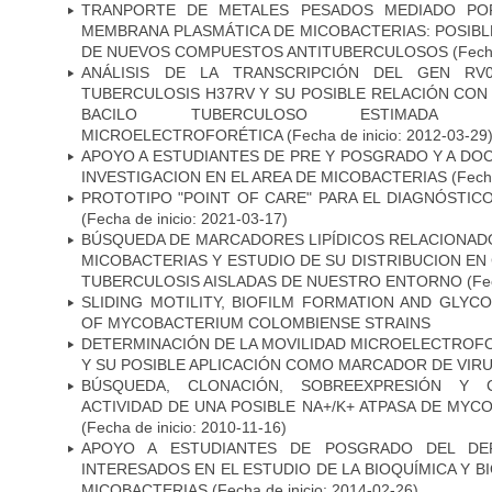
TRANPORTE DE METALES PESADOS MEDIADO POR
MEMBRANA PLASMÁTICA DE MICOBACTERIAS: POSIBLE
DE NUEVOS COMPUESTOS ANTITUBERCULOSOS
(Fecha
ANÁLISIS DE LA TRANSCRIPCIÓN DEL GEN RV
TUBERCULOSIS H37RV Y SU POSIBLE RELACIÓN CON 
BACILO TUBERCULOSO ESTIMADA ME
MICROELECTROFORÉTICA
(Fecha de inicio: 2012-03-29
APOYO A ESTUDIANTES DE PRE Y POSGRADO Y A DO
INVESTIGACION EN EL AREA DE MICOBACTERIAS
(Fecha
PROTOTIPO "POINT OF CARE" PARA EL DIAGNÓSTIC
(Fecha de inicio: 2021-03-17)
BÚSQUEDA DE MARCADORES LIPÍDICOS RELACIONADO
MICOBACTERIAS Y ESTUDIO DE SU DISTRIBUCION E
TUBERCULOSIS AISLADAS DE NUESTRO ENTORNO
(Fec
SLIDING MOTILITY, BIOFILM FORMATION AND GLYC
OF MYCOBACTERIUM COLOMBIENSE STRAINS
DETERMINACIÓN DE LA MOVILIDAD MICROELECTROF
Y SU POSIBLE APLICACIÓN COMO MARCADOR DE VIR
BÚSQUEDA, CLONACIÓN, SOBREEXPRESIÓN Y 
ACTIVIDAD DE UNA POSIBLE NA+/K+ ATPASA DE MY
(Fecha de inicio: 2010-11-16)
APOYO A ESTUDIANTES DE POSGRADO DEL DE
INTERESADOS EN EL ESTUDIO DE LA BIOQUÍMICA Y 
MICOBACTERIAS
(Fecha de inicio: 2014-02-26)