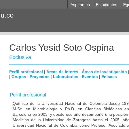
Aspirantes
Estudiantes
Eg
du.co
Carlos Yesid Soto Ospina
Exclusiva
Perfil profesional
|
Áreas de interés
|
Áreas de investigación
|
Grupos
|
Proyectos
|
Laboratorios
|
Eventos
|
Enlaces
Perfil profesional
Químico de la Universidad Nacional de Colombia desde 1992
M.Sc. en Microbiología y Ph.D. en Ciencias Biológicas e
Barcelona en 2003, y desde ese año desempeñó una posición p
Medicina de la Universidad de Zaragoza hasta el 2005, año
Universidad Nacional de Colombia como Profesor Asociado 