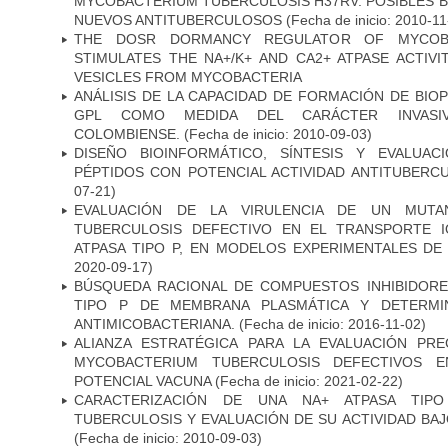
MYCOBACTERIUM TUBERCULOSIS H37RV: POSIBLES B
NUEVOS ANTITUBERCULOSOS
(Fecha de inicio: 2010-11
THE DOSR DORMANCY REGULATOR OF MYCOBA
STIMULATES THE NA+/K+ AND CA2+ ATPASE ACTIV
VESICLES FROM MYCOBACTERIA
ANÁLISIS DE LA CAPACIDAD DE FORMACIÓN DE BIO
GPL COMO MEDIDA DEL CARÁCTER INVASI
COLOMBIENSE.
(Fecha de inicio: 2010-09-03)
DISEÑO BIOINFORMÁTICO, SÍNTESIS Y EVALUAC
PÉPTIDOS CON POTENCIAL ACTIVIDAD ANTITUBERC
07-21)
EVALUACIÓN DE LA VIRULENCIA DE UN MUTA
TUBERCULOSIS DEFECTIVO EN EL TRANSPORTE 
ATPASA TIPO P, EN MODELOS EXPERIMENTALES DE
2020-09-17)
BÚSQUEDA RACIONAL DE COMPUESTOS INHIBIDORES
TIPO P DE MEMBRANA PLASMÁTICA Y DETERMIN
ANTIMICOBACTERIANA.
(Fecha de inicio: 2016-11-02)
ALIANZA ESTRATÉGICA PARA LA EVALUACIÓN PR
MYCOBACTERIUM TUBERCULOSIS DEFECTIVOS E
POTENCIAL VACUNA
(Fecha de inicio: 2021-02-22)
CARACTERIZACIÓN DE UNA NA+ ATPASA TIP
TUBERCULOSIS Y EVALUACIÓN DE SU ACTIVIDAD BA
(Fecha de inicio: 2010-09-03)