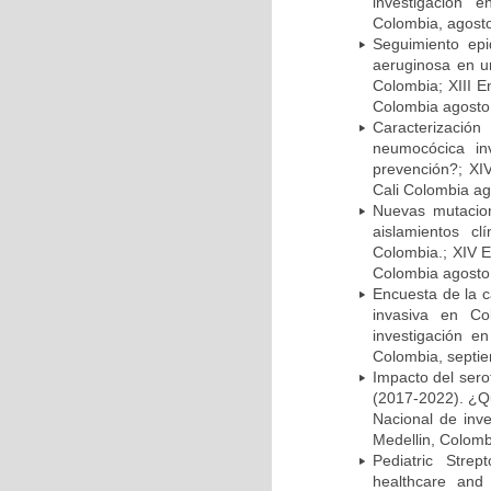
investigación 
Colombia, agost
Seguimiento ep
aeruginosa en un
Colombia; XIII E
Colombia agosto 
Caracterizació
neumocócica in
prevención?; XI
Cali Colombia ag
Nuevas mutacion
aislamientos c
Colombia.; XIV E
Colombia agosto 
Encuesta de la 
invasiva en Co
investigación e
Colombia, septi
Impacto del sero
(2017-2022). ¿Q
Nacional de inv
Medellin, Colomb
Pediatric Stre
healthcare and 