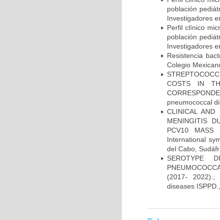
población pediá
Investigadores e
Perfil clínico m
población pediá
Investigadores e
Resistencia bac
Colegio Mexicano
STREPTOCOCCU
COSTS IN TH
CORRESPONDENC
pneumococcal di
CLINICAL AND
MENINGITIS 
PCV10 MASS V
International 
del Cabo, Sudáfr
SEROTYPE DI
PNEUMOCOCCAL
(2017- 2022).;
diseases ISPPD.,