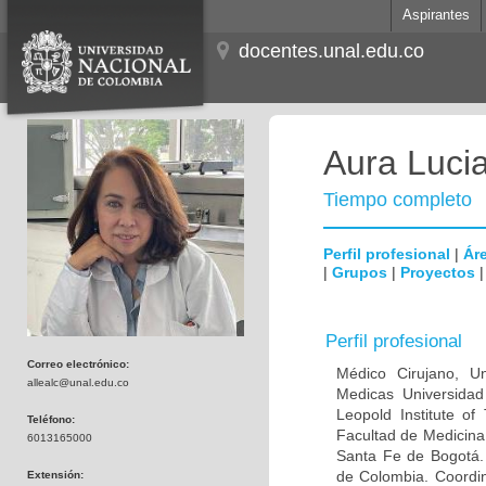
Aspirantes
docentes.unal.edu.co
Aura Lucia
Tiempo completo
Perfil profesional
|
Áre
|
Grupos
|
Proyectos
Perfil profesional
Correo electrónico:
Médico Cirujano, Un
allealc@unal.edu.co
Medicas Universidad 
Leopold Institute of
Teléfono:
Facultad de Medicina
6013165000
Santa Fe de Bogotá. I
de Colombia. Coordin
Extensión: