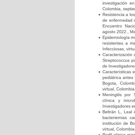
investigación e
Colombia, septi
Resistencia a lo
de enfermedad n
Encuentro Nacio
agosto 2022., Me
Epidemiología m
resistentes a m
Infecciosas, virt
Caracterización 
Streptococcus p
de Investigadore
Características 
pediátrica antes
Bogota, Colombi
virtual, Colombi
Meningitis por
clínica y micr
Investigadores e
Beltrán L, Leal
bacteriemias c
institución de B
virtual, Colombi
Perfil clínico m