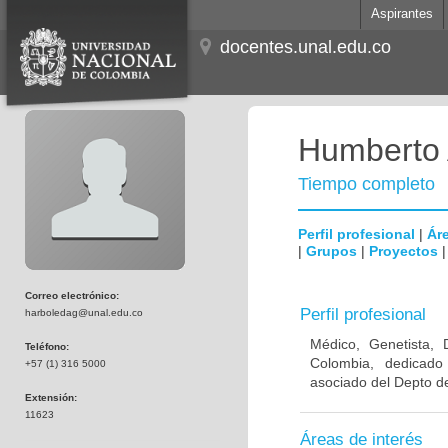
Aspirantes
docentes.unal.edu.co
Humberto 
Tiempo completo
Perfil profesional
|
Áre
|
Grupos
|
Proyectos
Correo electrónico:
Perfil profesional
harboledag@unal.edu.co
Médico, Genetista, 
Teléfono:
Colombia, dedicado
+57 (1) 316 5000
asociado del Depto de
Extensión:
11623
Áreas de interés