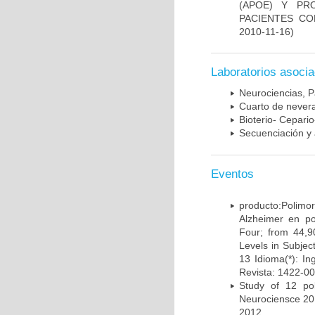
(APOE) Y PR
PACIENTES C
2010-11-16)
Laboratorios asoci
Neurociencias, P
Cuarto de nevera
Bioterio- Cepario
Secuenciación y 
Eventos
producto:Poli
Alzheimer en po
Four; from 44,9
Levels in Subject
13 Idioma(*): In
Revista: 1422-00
Study of 12 pol
Neurociensce 20
2012.