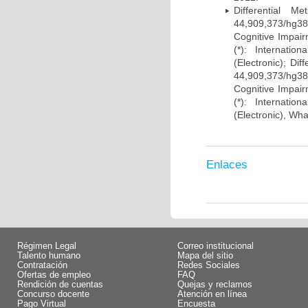
Differential 
44,909,373/hg38)
Cognitive Impairm
(*): Internati
(Electronic); Di
44,909,373/hg38)
Cognitive Impairm
(*): Internati
(Electronic), Wh
Enlaces
Régimen Legal
Correo institucional
Talento humano
Mapa del sitio
Contratación
Redes Sociales
Ofertas de empleo
FAQ
Rendición de cuentas
Quejas y reclamos
Concurso docente
Atención en línea
Pago Virtual
Encuesta