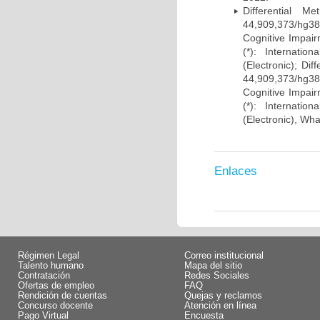
Differential 
44,909,373/hg38)
Cognitive Impairm
(*): Internati
(Electronic); Di
44,909,373/hg38)
Cognitive Impairm
(*): Internati
(Electronic), Wh
Enlaces
Régimen Legal
Correo institucional
Talento humano
Mapa del sitio
Contratación
Redes Sociales
Ofertas de empleo
FAQ
Rendición de cuentas
Quejas y reclamos
Concurso docente
Atención en línea
Pago Virtual
Encuesta