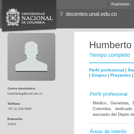
Aspirantes
docentes.unal.edu.co
Humberto 
Tiempo completo
Perfil profesional
|
Áre
|
Grupos
|
Proyectos
Correo electrónico:
Perfil profesional
harboledag@unal.edu.co
Médico, Genetista, 
Teléfono:
Colombia, dedicado
+57 (1) 316 5000
asociado del Depto de
Extensión:
11623
Áreas de interés