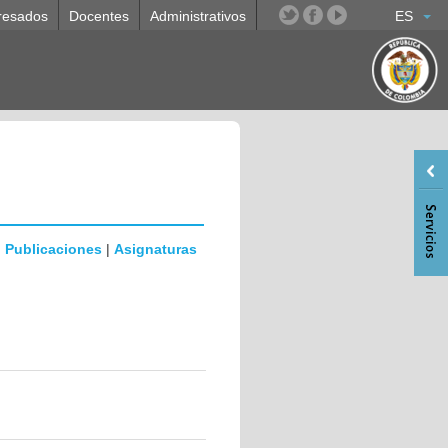
resados
Docentes
Administrativos
ES
|
Publicaciones
|
Asignaturas