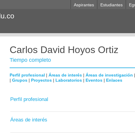
Aspirantes
Estudiantes
Eg
du.co
Carlos David Hoyos Ortiz
Tiempo completo
Perfil profesional
|
Áreas de interés
|
Áreas de investigación
|
Grupos
|
Proyectos
|
Laboratorios
|
Eventos
|
Enlaces
Perfil profesional
Áreas de interés