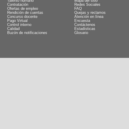
Talento humano
Mapa del sitio
Contratación
Redes Sociales
Ofertas de empleo
FAQ
Rendición de cuentas
Quejas y reclamos
Concurso docente
Atención en línea
Pago Virtual
Encuesta
Control interno
Contáctenos
Calidad
Estadísticas
Buzón de notificaciones
Glosario