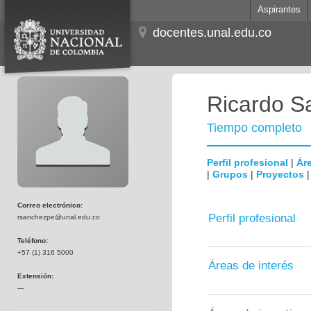
Aspirantes
docentes.unal.edu.co
Ricardo S
Tiempo completo
Perfil profesional
|
Áre
|
Grupos
|
Proyectos
Correo electrónico:
Perfil profesional
rsanchezpe@unal.edu.co
Teléfono:
+57 (1) 316 5000
Áreas de interés
Extensión:
---