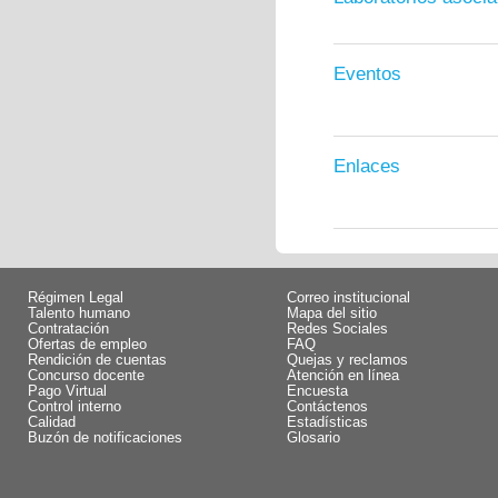
Eventos
Enlaces
Régimen Legal
Correo institucional
Talento humano
Mapa del sitio
Contratación
Redes Sociales
Ofertas de empleo
FAQ
Rendición de cuentas
Quejas y reclamos
Concurso docente
Atención en línea
Pago Virtual
Encuesta
Control interno
Contáctenos
Calidad
Estadísticas
Buzón de notificaciones
Glosario