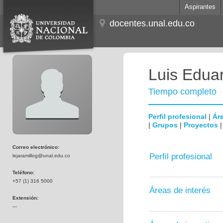
Aspirantes
docentes.unal.edu.co
Luis Edua
Tiempo completo
Perfil profesional
|
Áre
|
Grupos
|
Proyectos
Correo electrónico:
Perfil profesional
lejaramillog@unal.edu.co
Teléfono:
+57 (1) 316 5000
Áreas de interés
Extensión:
---