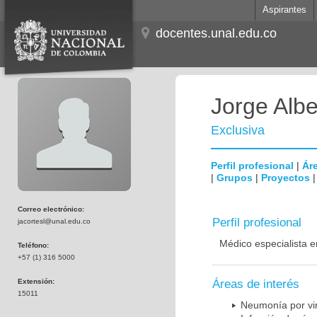
Aspirantes
docentes.unal.edu.co
Jorge Albe
Exclusiva
Perfil profesional
|
Áre
|
Grupos
|
Proyectos
Correo electrónico:
Perfil profesional
jacortesl@unal.edu.co
Médico especialista e
Teléfono:
+57 (1) 316 5000
Extensión:
Áreas de interés
15011
Neumonía por vi