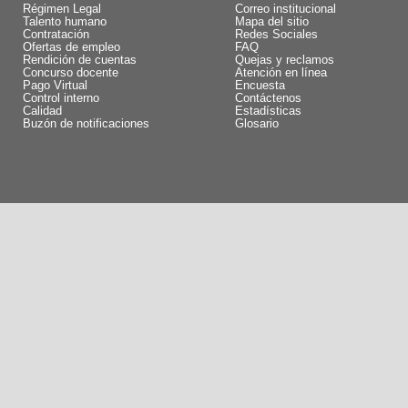
Régimen Legal
Correo institucional
Talento humano
Mapa del sitio
Contratación
Redes Sociales
Ofertas de empleo
FAQ
Rendición de cuentas
Quejas y reclamos
Concurso docente
Atención en línea
Pago Virtual
Encuesta
Control interno
Contáctenos
Calidad
Estadísticas
Buzón de notificaciones
Glosario