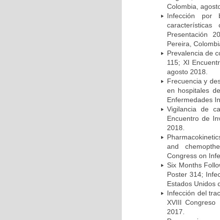
Colombia, agost
Infección por 
característica
Presentación 2
Pereira, Colombi
Prevalencia de c
115; XI Encuent
agosto 2018.
Frecuencia y des
en hospitales d
Enfermedades Inf
Vigilancia de 
Encuentro de In
2018.
Pharmacokinetics
and chemopther
Congress on Infe
Six Months Follow
Poster 314; Infe
Estados Unidos d
Infección del tra
XVIII Congreso
2017.