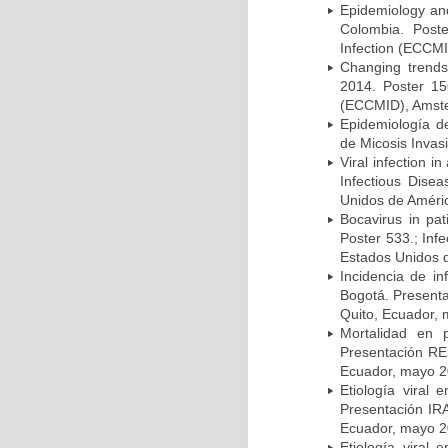
Epidemiology and 
Colombia. Post
Infection (ECCMI
Changing trends
2014. Poster 15
(ECCMID), Amster
Epidemiología d
de Micosis Invas
Viral infection i
Infectious Dise
Unidos de Améric
Bocavirus in pat
Poster 533.; Inf
Estados Unidos d
Incidencia de i
Bogotá. Presenta
Quito, Ecuador,
Mortalidad en 
Presentación RE
Ecuador, mayo 2
Etiología viral
Presentación IRA
Ecuador, mayo 2
Etiología viral