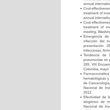
annual internati
Cost-effectivene
treatment of inv
annual internati
Cost-effectiven
treatment of in
meeting, Washing
Emergencia de 
infección del t
presentación 2
Infecciosas, Arm
Tendencia de l
pneumoniae en p
285; VIII Encuen
Colombia, mayo 
Farmacocinétic
hematológicas y n
de Cancerología,
Nacional de Inv
2012.
Efectividad de l
alogénico de me
Nacional de Inv