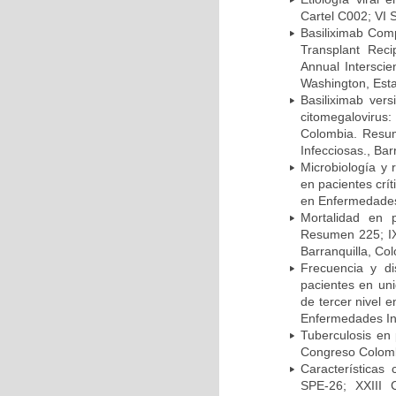
Cartel C002; VI 
Basiliximab Comp
Transplant Reci
Annual Intersci
Washington, Est
Basiliximab vers
citomegalovirus:
Colombia. Resum
Infecciosas., Ba
Microbiología y 
en pacientes crí
en Enfermedades 
Mortalidad en 
Resumen 225; IX
Barranquilla, Co
Frecuencia y d
pacientes en uni
de tercer nivel 
Enfermedades Inf
Tuberculosis en
Congreso Colomb
Características
SPE-26; XXIII 