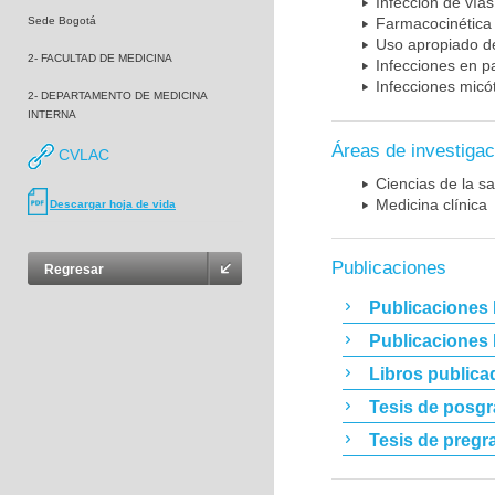
Infección de vías
Sede Bogotá
Farmacocinética 
Uso apropiado d
2- FACULTAD DE MEDICINA
Infecciones en p
Infecciones micó
2- DEPARTAMENTO DE MEDICINA
INTERNA
Áreas de investigac
CVLAC
Ciencias de la sa
Medicina clínica
Descargar hoja de vida
Publicaciones
Regresar
Publicaciones 
Publicaciones
Libros publica
Tesis de posg
Tesis de pregr