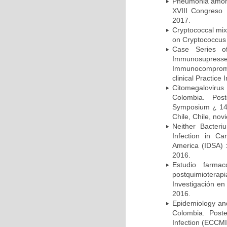
Pneumonia among 
XVIII Congreso
2017.
Cryptococcal mix
on Cryptococcus 
Case Series o
Immunosupress
Immunocompromi
clinical Practice
Citomegalovirus
Colombia. Pos
Symposium ¿ 14th
Chile, Chile, no
Neither Bacteri
Infection in Ca
America (IDSA) 
2016.
Estudio farmac
postquimiotera
Investigación en
2016.
Epidemiology and 
Colombia. Post
Infection (ECCMI