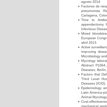
agosto 2014.
Factores de ries
pneumoniae. Re
Cartagena, Colo
Time to Antibio
appendectomy. P
Infectious Disea
Mixed bloodstr
European Congres
abril 2013.
Active surveillan
improving dise
Microbiology and 
Mycology laborat
Abstract P1064.
Diseases, Berlín,
Factors that Def
Third Level Hos
Diseases (ICID), 
Epidemiology and
Latin America-pó
Animal Mycology,
Cost-effectivene
mechanical vent