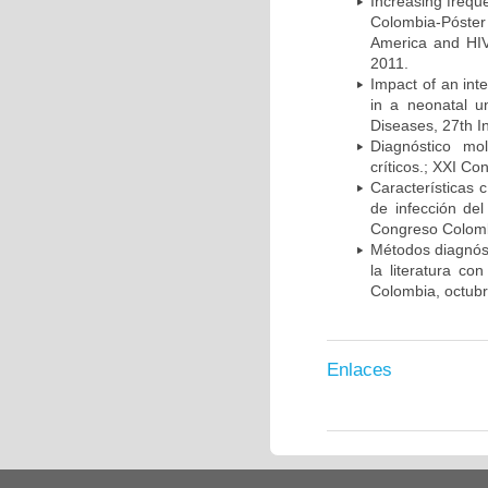
Increasing frequ
Colombia-Póster
America and HIV
2011.
Impact of an int
in a neonatal u
Diseases, 27th I
Diagnóstico mo
críticos.; XXI C
Características 
de infección del
Congreso Colombi
Métodos diagnóst
la literatura co
Colombia, octub
Enlaces