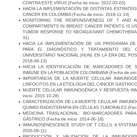
CONTRA ESTE VIRUS
(Fecha de inicio: 2022-03-03)
HACIA LA IMPLEMENTACIÓN DE DISTINTAS ESTRATEG
CÁNCER EN COLOMBIA
(Fecha de inicio: 2018-11-19)
MONITORING THE RESPONSIVENESS OF T AND A
COMPARTMENTS IN BREAST CANCER PATIENTS IS US
TUMOR RESPONSE TO NEOADJUVANT CHEMOTHERA
31)
HACIA LA IMPLEMENTACIÓN DE UN PROGRAMA DE
PARA EL DIAGNÓSTICO Y TRATAMIENTO DEL 
UNIVERSITARIO NACIONAL (HUN) EN LA ERA DEL PO
2018-08-13)
HACIA LA IDENTIFICACIÓN DE MARCADORES DE 
INMUNE EN LA POBLACIÓN COLOMBIANA
(Fecha de inic
IMPORTANCIA DE LA MUERTE CELULAR INMUNOGE
LINFOCITOS EN LA ETIOLOGIA DEL CÁNCER GÁSTRIC
MUERTE CELULAR INMUNOGÉNICA Y RESPUESTA IN
inicio: 2015-10-28)
CARACTERIZACIÓN DE LA MUERTE CELULAR INMUNOG
QUIMIO-RADIOTERAPIA EN CÉLULAS TUMORALES
(Fech
MEDICINA TRASLACIONAL: BIO-MARCADORES PAR
GÁSTRICO
(Fecha de inicio: 2014-06-18)
IMMUNOSENESCENCE STUDY OF T CELLS: A SYSTEM
2020-08-11)
PRODUCCIÓN Y VALIDACIÓN DE LA INMUNOGE