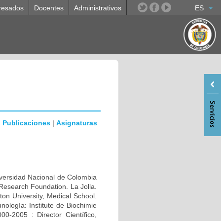
resados
Docentes
Administrativos
ES
|
Publicaciones
|
Asignaturas
rsidad Nacional de Colombia
Research Foundation. La Jolla.
n University, Medical School.
ología: Institute de Biochimie
0-2005 : Director Científico,