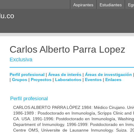
Aspirantes
Estudiantes
Eg
du.co
Carlos Alberto Parra Lopez
Exclusiva
Perfil profesional
|
Áreas de interés
|
Áreas de investigación
|
Grupos
|
Proyectos
|
Laboratorios
|
Eventos
|
Enlaces
Perfil profesional
CARLOS ALBERTO PARRA LÓPEZ 1984: Médico Cirujano. Unive
1986-1989 : Posdoctorado en Inmunología, Scripps Clinic and 
CA. USA. 1991-1996: Postdoctorado en Inmunología, Washingto
Department of Inmunology. 1996-1999: Postdoctorado en Inmun
Centre OMS, Universite de Lausanne Inmunology. Suiza. 200