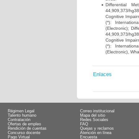
Differential 
44,909,373/hg38)
Cognitive Impairm
(*): Internati
(Electronic); Di
44,909,373/hg38)
Cognitive Impairm
(*): Internati
(Electronic), Wh
Enlaces
Régimen Legal
Correo institucional
Talento humano
Mapa del sitio
Contratación
Redes Sociales
Ofertas de empleo
FAQ
Rendición de cuentas
Quejas y reclamos
Concurso docente
Atención en línea
Pago Virtual
Encuesta