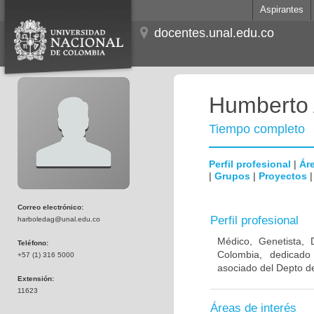
Aspirantes
docentes.unal.edu.co
Humberto 
Tiempo completo
Perfil profesional
|
Áre
|
Grupos
|
Proyectos
Correo electrónico:
Perfil profesional
harboledag@unal.edu.co
Médico, Genetista, 
Teléfono:
Colombia, dedicado
+57 (1) 316 5000
asociado del Depto de
Extensión:
11623
Áreas de interés