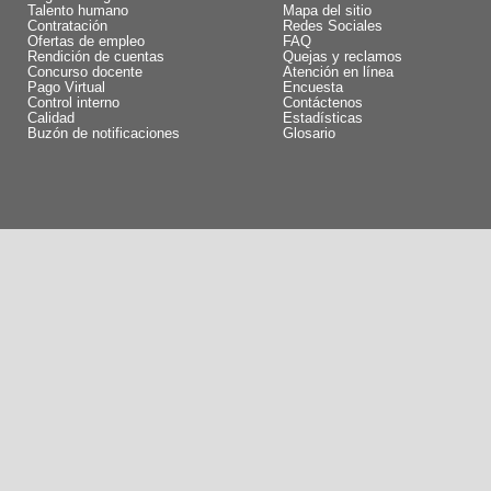
Talento humano
Mapa del sitio
Contratación
Redes Sociales
Ofertas de empleo
FAQ
Rendición de cuentas
Quejas y reclamos
Concurso docente
Atención en línea
Pago Virtual
Encuesta
Control interno
Contáctenos
Calidad
Estadísticas
Buzón de notificaciones
Glosario