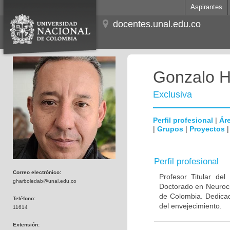
Aspirantes
docentes.unal.edu.co
Gonzalo H
Exclusiva
Perfil profesional
|
Áre
|
Grupos
|
Proyectos
Perfil profesional
Correo electrónico:
Profesor Titular de
gharboledab@unal.edu.co
Doctorado en Neuroci
de Colombia. Dedicad
Teléfono:
del envejecimiento.
11614
Extensión: