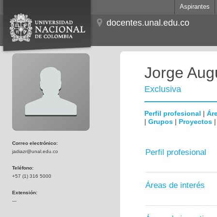
Aspirantes
docentes.unal.edu.co
Jorge Aug
Exclusiva
Perfil profesional
|
Áre
|
Grupos
|
Proyectos
Correo electrónico:
Perfil profesional
jadiazr@unal.edu.co
Teléfono:
+57 (1) 316 5000
Áreas de interés
Extensión:
---