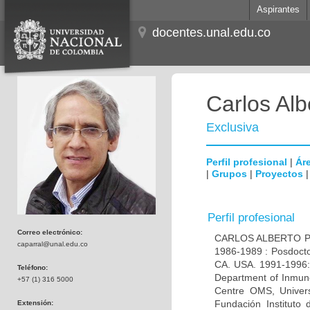
Aspirantes
docentes.unal.edu.co
Carlos Alb
Exclusiva
Perfil profesional
|
Áre
|
Grupos
|
Proyectos
Perfil profesional
Correo electrónico:
CARLOS ALBERTO PAR
caparral@unal.edu.co
1986-1989 : Posdocto
CA. USA. 1991-1996: 
Teléfono:
Department of Inmuno
+57 (1) 316 5000
Centre OMS, Univers
Fundación Instituto
Extensión: