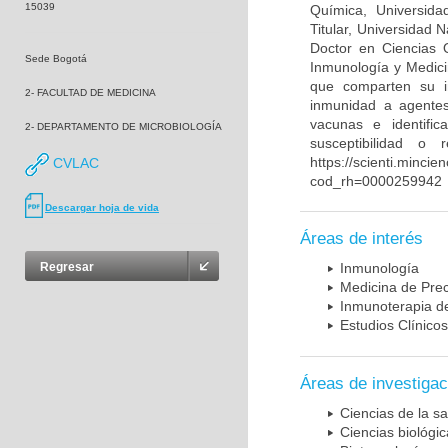
15039
Química, Universida
Titular, Universidad
Doctor en Ciencias 
Sede Bogotá
Inmunología y Medici
que comparten su in
2- FACULTAD DE MEDICINA
inmunidad a agentes 
vacunas e identifi
2- DEPARTAMENTO DE MICROBIOLOGÍA
susceptibilidad o
https://scienti.mincie
CVLAC
cod_rh=0000259942
Descargar hoja de vida
Áreas de interés
Regresar
Inmunología
Medicina de Prec
Inmunoterapia d
Estudios Clínicos
Áreas de investigac
Ciencias de la sa
Ciencias biológi